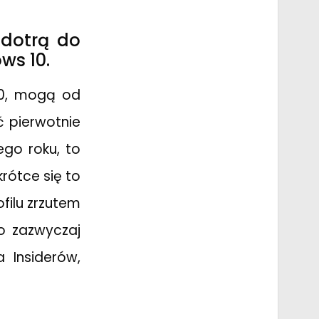
 dotrą do
ws 10.
 10, mogą od
 pierwotnie
ego roku, to
rótce się to
filu zrzutem
o zazwyczaj
 Insiderów,