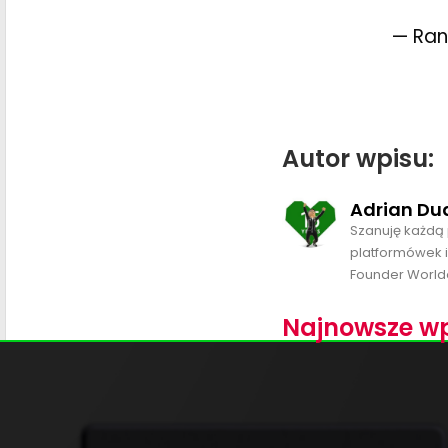
— Ran
Autor wpisu:
Adrian Du
Szanuję każdą 
platformówek i
Founder World
Najnowsze wp