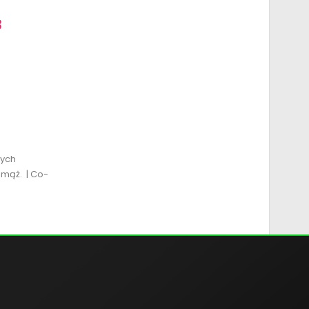
8
wych
 mąż. | Co-