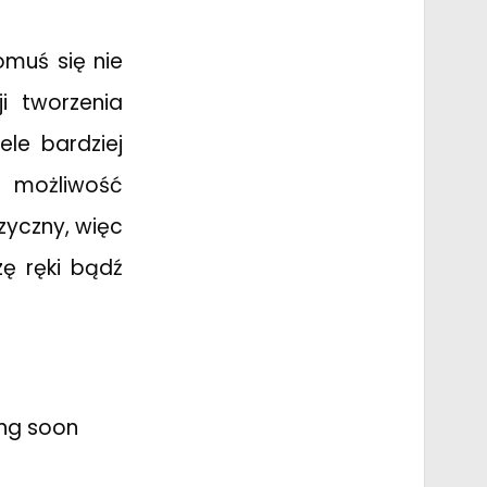
omuś się nie
i tworzenia
ele bardziej
ą możliwość
zyczny, więc
zę ręki bądź
ing soon