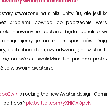
:
Awatary wrócą do dashboardu!
ały stworzone na silniku Unity 3D, ale jeśli k
ez problemu powróci do poprzedniej wersj
etek. Innowacyjne postacie będą jednak o wi
konfigurujemy je na milion sposobów. Daj
ry, cech charakteru, czy odwzorują nasz stan fi
za się na wózku inwalidzkim lub posiada prote
ić to w swoim awatarze.
oxQwik
is rocking the new Avatar design. Com
perhaps?
pic.twitter.com/yXNK1AQpcN