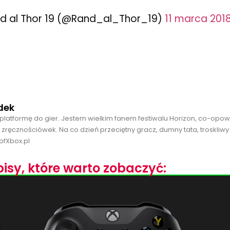
d al Thor 19 (@Rand_al_Thor_19)
11 marca 201
dek
platformę do gier. Jestem wielkim fanem festiwalu Horizon, co-opo
 zręcznościówek. Na co dzień przeciętny gracz, dumny tata, troskliwy
ofXbox.pl
isy, które warto zobaczyć: