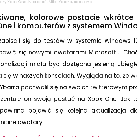
tary Xbox One
,
Microsoft
,
Mike Ybarra
,
xbox one
iwane, kolorowe postacie wkrótce
One i komputerów z systemem Windo
y zapisali się do testów w systemie Windows
awić się nowymi awatarami Microsoftu. Choć
nalizacji miała być dostępna jesienią ubiegł
a się w naszych konsolach. Wygląda na to, że wk
 Ybarra pochwalił się na swoich twitterowym pro
rezentuje on swoją postać na Xbox One. Jak t
powinna pojawić się kolejna aktualizacja dla
niane awatary.