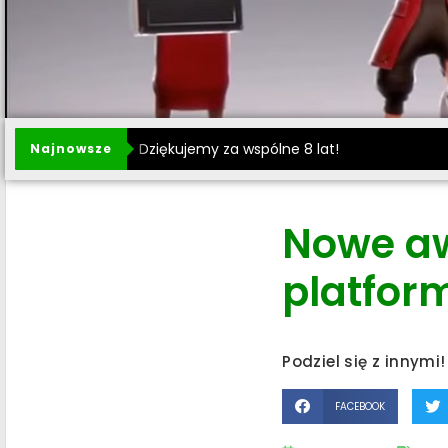
Dziękujemy za wspólne 8 lat!
Najnowsze
Nowe aw
platfor
Podziel się z innymi!
FACEBOOK