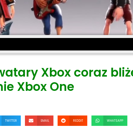
atary Xbox coraz bliż
mie Xbox One
TWITTER
EMAIL
REDDIT
WHATSAPP