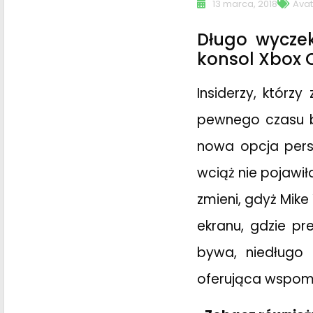
13 marca, 2018
Ava
Długo wyczek
konsol Xbox 
Insiderzy, którz
pewnego czasu b
nowa opcja perso
wciąż nie pojawił
zmieni, gdyż Mike
ekranu, gdzie p
bywa, niedługo 
oferująca wspom