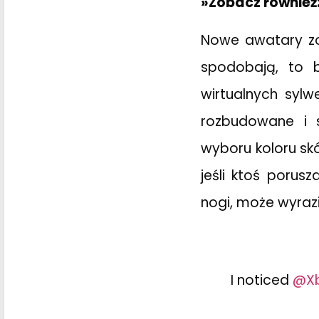
»Zobacz również
Nowe awatary zost
spodobają, to b
wirtualnych sylw
rozbudowane i s
wyboru koloru skó
jeśli ktoś porus
nogi, może wyraz
I noticed
@Xb