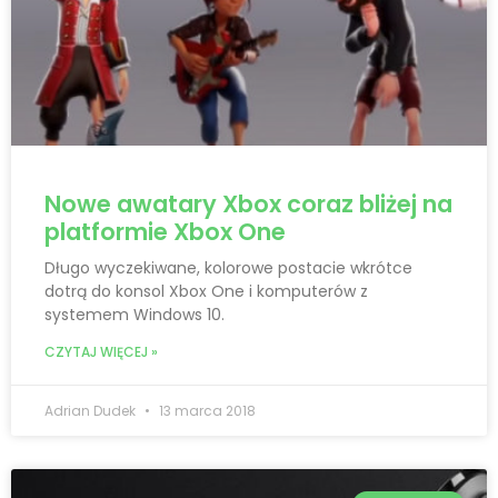
Nowe awatary Xbox coraz bliżej na
platformie Xbox One
Długo wyczekiwane, kolorowe postacie wkrótce
dotrą do konsol Xbox One i komputerów z
systemem Windows 10.
CZYTAJ WIĘCEJ »
Adrian Dudek
13 marca 2018