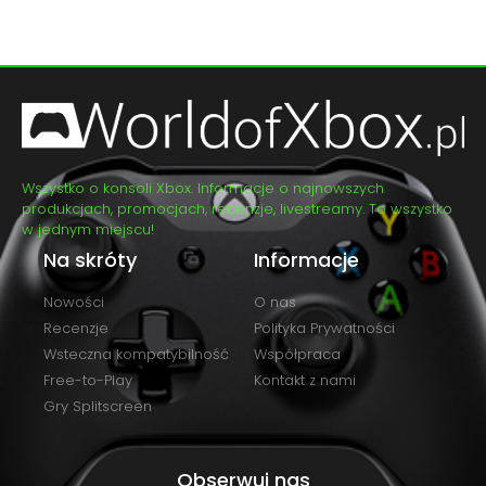
Wszystko o konsoli Xbox. Informacje o najnowszych
produkcjach, promocjach, recenzje, livestreamy. To wszystko
w jednym miejscu!
Na skróty
Informacje
Nowości
O nas
Recenzje
Polityka Prywatności
Wsteczna kompatybilność
Współpraca
Free-to-Play
Kontakt z nami
Gry Splitscreen
Obserwuj nas