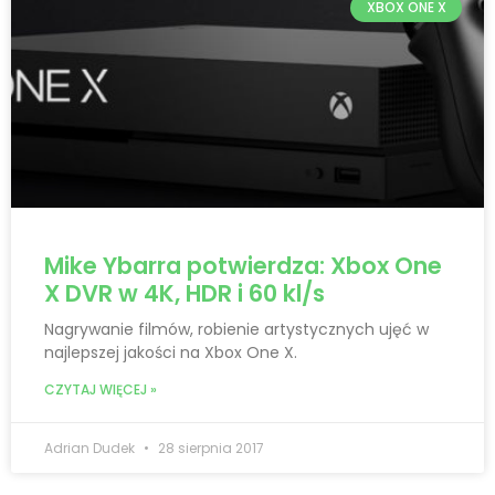
XBOX ONE X
Mike Ybarra potwierdza: Xbox One
X DVR w 4K, HDR i 60 kl/s
Nagrywanie filmów, robienie artystycznych ujęć w
najlepszej jakości na Xbox One X.
CZYTAJ WIĘCEJ »
Adrian Dudek
28 sierpnia 2017