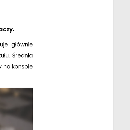
aczy.
uje głównie
łu. Średnia
y na konsole