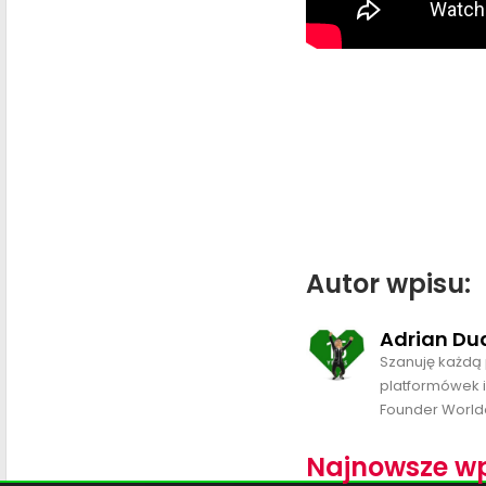
Autor wpisu:
Adrian Du
Szanuję każdą 
platformówek i
Founder World
Najnowsze wp