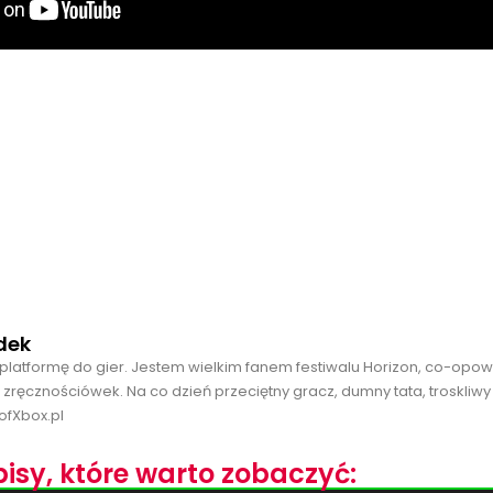
dek
platformę do gier. Jestem wielkim fanem festiwalu Horizon, co-opo
 zręcznościówek. Na co dzień przeciętny gracz, dumny tata, troskliwy
ofXbox.pl
isy, które warto zobaczyć: