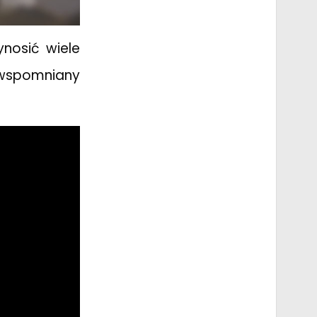
ynosić wiele
wspomniany