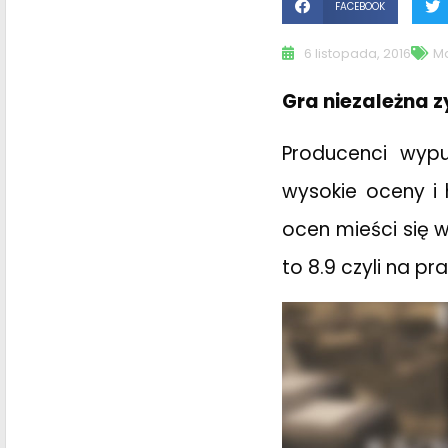
FACEBOOK
6 listopada, 2016
Ma
Gra niezależna z
Producenci wypu
wysokie oceny i
ocen mieści się 
to 8.9 czyli na p