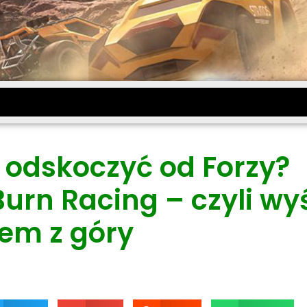
 odskoczyć od Forzy?
urn Racing – czyli wy
iem z góry