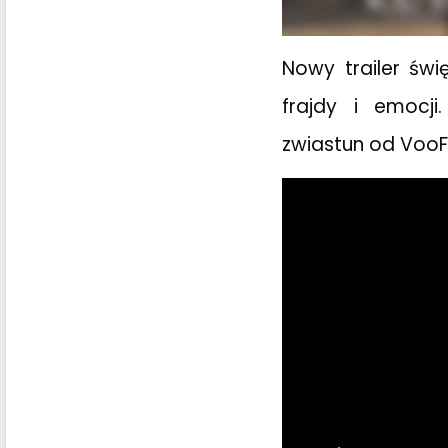
Nowy trailer świ
frajdy i emocj
zwiastun od VooF