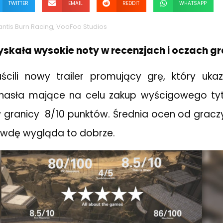
TWITTER
EMAIL
REDDIT
WHATSAPP
ntis Burn Racing
,
VooFoo Studios
yskała wysokie noty w recenzjach i oczach gr
ścili nowy trailer promujący grę, który ukaz
 hasła mające na celu zakup wyścigowego tytu
w granicy 8/10 punktów. Średnia ocen od gracz
rawdę wygląda to dobrze.