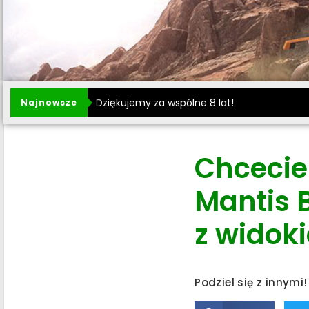
Dziękujemy za wspólne 8 lat!
Najnowsze
Chcecie
Mantis B
z widok
Podziel się z innymi!