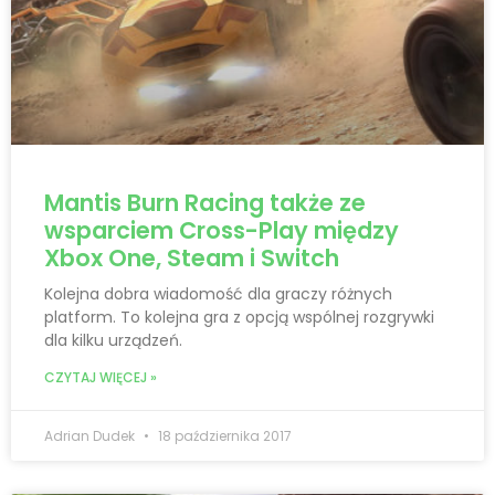
Mantis Burn Racing także ze
wsparciem Cross-Play między
Xbox One, Steam i Switch
Kolejna dobra wiadomość dla graczy różnych
platform. To kolejna gra z opcją wspólnej rozgrywki
dla kilku urządzeń.
CZYTAJ WIĘCEJ »
Adrian Dudek
18 października 2017