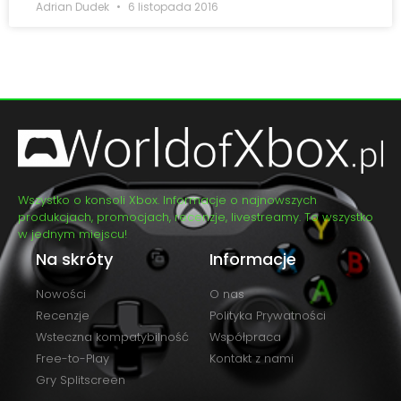
Adrian Dudek
6 listopada 2016
Wszystko o konsoli Xbox. Informacje o najnowszych
produkcjach, promocjach, recenzje, livestreamy. To wszystko
w jednym miejscu!
Na skróty
Informacje
Nowości
O nas
Recenzje
Polityka Prywatności
Wsteczna kompatybilność
Współpraca
Free-to-Play
Kontakt z nami
Gry Splitscreen