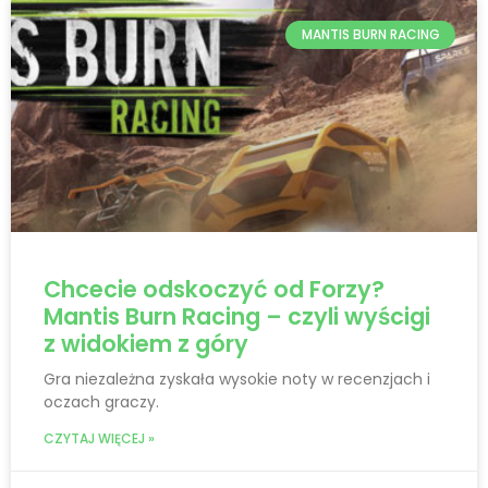
MANTIS BURN RACING
Chcecie odskoczyć od Forzy?
Mantis Burn Racing – czyli wyścigi
z widokiem z góry
Gra niezależna zyskała wysokie noty w recenzjach i
oczach graczy.
CZYTAJ WIĘCEJ »