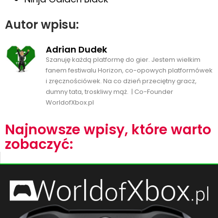
Autor wpisu:
Adrian Dudek
Szanuję każdą platformę do gier. Jestem wielkim
fanem festiwalu Horizon, co-opowych platformówek
i zręcznościówek. Na co dzień przeciętny gracz,
dumny tata, troskliwy mąż. | Co-Founder
WorldofXbox.pl
Najnowsze wpisy, które warto
zobaczyć: