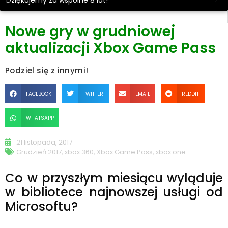
Dziękujemy za wspólne 8 lat!
Nowe gry w grudniowej
aktualizacji Xbox Game Pass
Podziel się z innymi!
FACEBOOK
TWITTER
EMAIL
REDDIT
WHATSAPP
21 listopada, 2017
Grudzień 2017
,
xbox 360
,
Xbox Game Pass
,
xbox one
Co w przyszłym miesiącu wyląduje
w bibliotece najnowszej usługi od
Microsoftu?