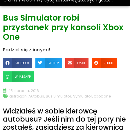
Gramy z WOŚP! Wylicytuj zestaw wyjątkowych gadżetów.
Bus Simulator robi
przystanek przy konsoli Xbox
One
Podziel się z innymi!
FACEBOOK
TWITTER
EMAIL
REDDIT
WHATSAPP
15 sierpnia, 2018
astragon
,
Autobus
,
Bus Simulator
,
Symulator
,
xbox one
Widziałeś w sobie kierowcę
autobusu? Jeśli nim do tej pory nie
zostałeś, zasiądziesz za kierownicą