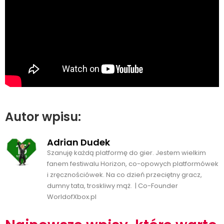
Autor wpisu:
Adrian Dudek
Szanuję każdą platformę do gier. Jestem wielkim
fanem festiwalu Horizon, co-opowych platformówek
i zręcznościówek. Na co dzień przeciętny gracz,
dumny tata, troskliwy mąż. | Co-Founder
WorldofXbox.pl