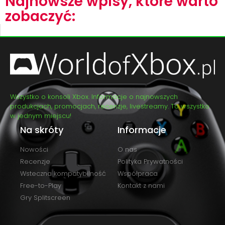
Najnowsze wpisy, które warto
zobaczyć:
Wszystko o konsoli Xbox. Informacje o najnowszych
produkcjach, promocjach, recenzje, livestreamy. To wszystko
w jednym miejscu!
Na skróty
Informacje
Nowości
O nas
Recenzje
Polityka Prywatności
Wsteczna kompatybilność
Współpraca
Free-to-Play
Kontakt z nami
Gry Splitscreen