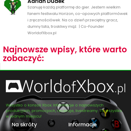
Adrian Dudek
Szanuję każdą platformę do gier. Jestem wielkim
fanem festiwalu Horizon, co-opowych platformówek
i zręcznościówek. Na co dzień przeciętny gracz,
dumny tata, troskliwy mąż. | Co-Founder
WorldofXbox.pl
Najnowsze wpisy, które warto
zobaczyć:
Wszystko o konsoli Xbox. Informacje o najnowszych
produkcjach, promocjach, recenzje, livestreamy. To wszystko
w jednym miejscu!
Na skróty
Informacje