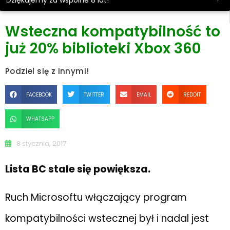
Dziękujemy za wspólne 8 lat!
Wsteczna kompatybilność to
już 20% biblioteki Xbox 360
Podziel się z innymi!
FACEBOOK
TWITTER
EMAIL
REDDIT
WHATSAPP
8 stycznia, 2017
Lista BC stale się powiększa.
Ruch Microsoftu włączający program
kompatybilności wstecznej był i nadal jest