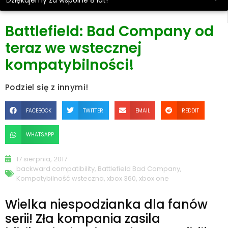
Dziękujemy za wspólne 8 lat!
Battlefield: Bad Company od
teraz we wstecznej
kompatybilności!
Podziel się z innymi!
FACEBOOK
TWITTER
EMAIL
REDDIT
WHATSAPP
17 sierpnia, 2017
backward compatibility
,
Battlefield Bad Company
,
Kompatybilność wsteczna
,
xbox 360
,
xbox one
Wielka niespodzianka dla fanów
serii! Zła kompania zasila