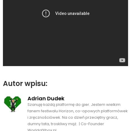
Autor wpisu:
Adrian Dudek
Szanuję każdą platformę do gier. Jestem wielkim
fanem festiwalu Horizon, co-opowych platformówek
i zręcznościówek. Na co dzień przeciętny gracz,
dumny tata, troskliwy mąż. | Co-Founder
WorldofXbox.pl