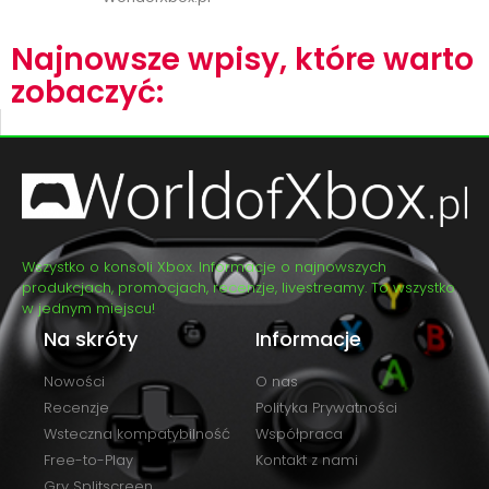
Najnowsze wpisy, które warto
zobaczyć:
Wszystko o konsoli Xbox. Informacje o najnowszych
produkcjach, promocjach, recenzje, livestreamy. To wszystko
w jednym miejscu!
Na skróty
Informacje
Nowości
O nas
Recenzje
Polityka Prywatności
Wsteczna kompatybilność
Współpraca
Free-to-Play
Kontakt z nami
Gry Splitscreen