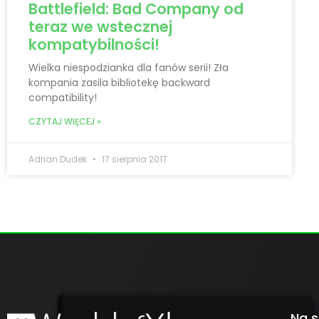
Battlefield: Bad Company od
teraz we wstecznej
kompatybilności!
Wielka niespodzianka dla fanów serii! Zła
kompania zasila bibliotekę backward
compatibility!
CZYTAJ WIĘCEJ »
Adrian Dudek
17 sierpnia 2017
Na s