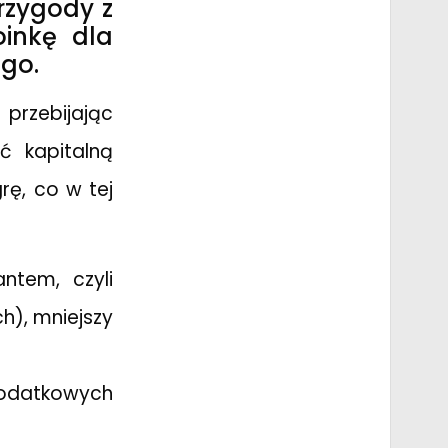
rzygody z
inkę dla
ego.
przebijając
ć kapitalną
ę, co w tej
ntem, czyli
h), mniejszy
odatkowych