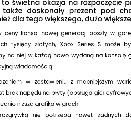
S to świetna okazja na rozpoczęcie p
 także doskonały prezent pod cho
ież dla tego większego, dużo większ
y ceny konsol nowej generacji poszły w górę 
ch tysięcy złotych, Xbox Series S może by
my na niej w każdą nowo wydaną na konsolę gr
acyjną wiadomością.
zeniem w zestawieniu z mocniejszym waria
est brak napędu na płyty (obsługa gier cyfrowyc
dnio niższa grafika w grach.
 rozgrywką nie potrzeba nawet żadnych d