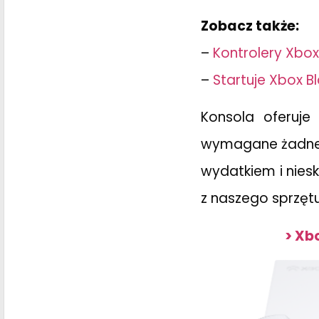
Zobacz także:
–
Kontrolery Xbox
–
Startuje Xbox Bl
Konsola oferuje
wymagane żadne 
wydatkiem i nies
z naszego sprzę
> Xbo