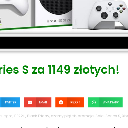
ies S za 1149 złotych!
TWITTER
EMAIL
REDDIT
WHATSAPP
allegro
,
BF22H
,
Black Friday
,
czarny piątek
,
promcja
,
Sale
,
Series S
,
Xb