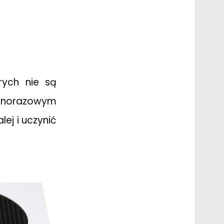
rych nie są
ednorazowym
ej i uczynić