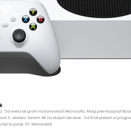
k
cz. Od wielu lat gram na konsolach Microsoftu. Moją pierwszą był Xbo
port 3. Jestem fanem 4K na dużym ekranie. Od 8 lat jestem w progra
 też tu piszę. GT: Marianek9.