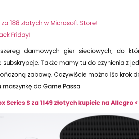
 za 188 złotych w Microsoft Store!
ack Friday!
 szereg darmowych gier sieciowych, do któ
subskrypcje. Także mamy tu do czynienia z j
kończoną zabawę. Oczywiście można iśc krok dal
tu maszynkę do Game Passa.
x Series S za 1149 złotych kupicie na Allegro <