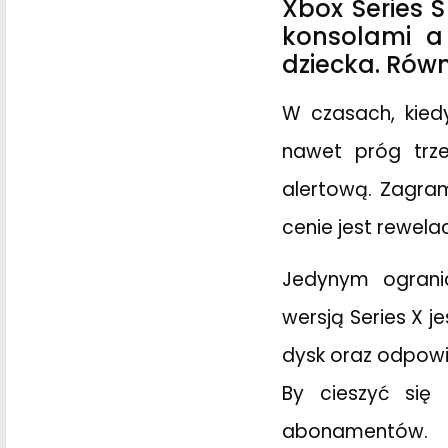
Xbox Series 
konsolami a
dziecka. Równ
W czasach, kied
nawet próg trze
alertową. Zagra
cenie jest rewel
Jedynym ogranic
wersją Series X j
dysk oraz odpowie
By cieszyć się
abonamentów.