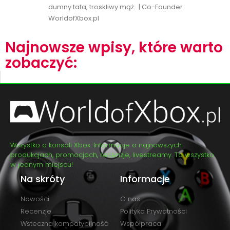
dumny tata, troskliwy mąż. | Co-Founder
WorldofXbox.pl
Najnowsze wpisy, które warto
zobaczyć:
Wszystko o konsoli Xbox. Informacje o najnowszych
produkcjach, promocjach, recenzje, livestreamy. To wszystko
w jednym miejscu!
Na skróty
Informacje
Nowości
O nas
Recenzje
Polityka Prywatności
Wsteczna kompatybilność
Współpraca