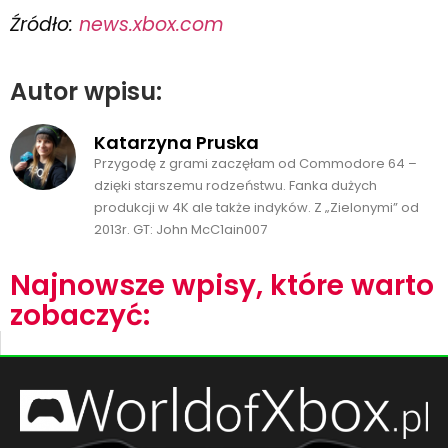
Źródło:
news.xbox.com
Autor wpisu:
Katarzyna Pruska
Przygodę z grami zaczęłam od Commodore 64 –
dzięki starszemu rodzeństwu. Fanka dużych
produkcji w 4K ale także indyków. Z „Zielonymi” od
2013r. GT: John McC1ain007
Najnowsze wpisy, które warto
zobaczyć: