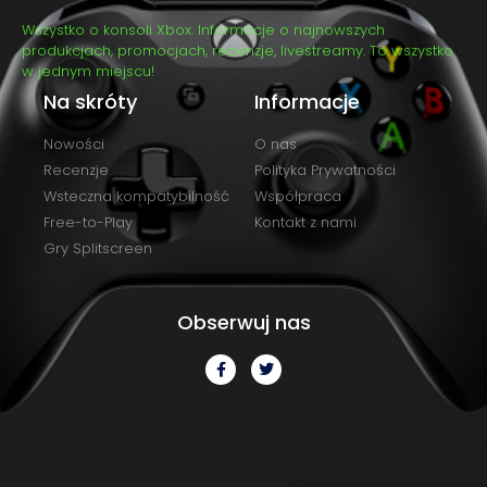
Wszystko o konsoli Xbox. Informacje o najnowszych
produkcjach, promocjach, recenzje, livestreamy. To wszystko
w jednym miejscu!
Na skróty
Informacje
Nowości
O nas
Recenzje
Polityka Prywatności
Wsteczna kompatybilność
Współpraca
Free-to-Play
Kontakt z nami
Gry Splitscreen
Obserwuj nas