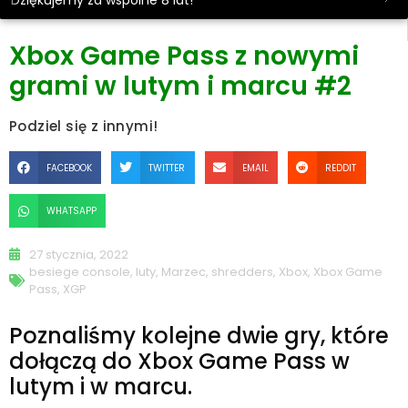
Dziękujemy za wspólne 8 lat!
Xbox Game Pass z nowymi
grami w lutym i marcu #2
Podziel się z innymi!
FACEBOOK
TWITTER
EMAIL
REDDIT
WHATSAPP
27 stycznia, 2022
besiege console
,
luty
,
Marzec
,
shredders
,
Xbox
,
Xbox Game
Pass
,
XGP
Poznaliśmy kolejne dwie gry, które
dołączą do Xbox Game Pass w
lutym i w marcu.