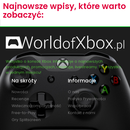
Najnowsze wpisy, które warto
zobaczyć:
Wszystko o konsoli Xbox. Informacje o najnowszych
produkcjach, promocjach, recenzje, livestreamy. To wszystko
w jednym miejscu!
Na skróty
Informacje
Nowości
O nas
Recenzje
Polityka Prywatności
Wsteczna kompatybilność
Współpraca
Free-to-Play
Kontakt z nami
Gry Splitscreen