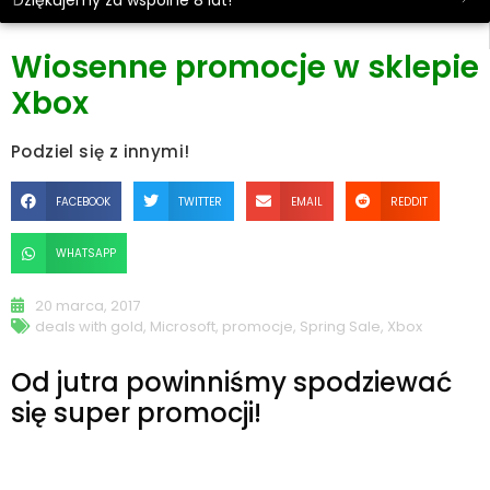
Dziękujemy za wspólne 8 lat!
Wiosenne promocje w sklepie
Xbox
Podziel się z innymi!
FACEBOOK
TWITTER
EMAIL
REDDIT
WHATSAPP
20 marca, 2017
deals with gold
,
Microsoft
,
promocje
,
Spring Sale
,
Xbox
Od jutra powinniśmy spodziewać
się super promocji!