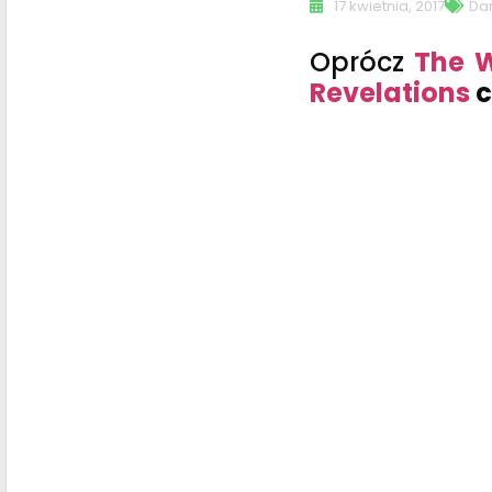
17 kwietnia, 2017
Da
Oprócz
The 
Revelations
c