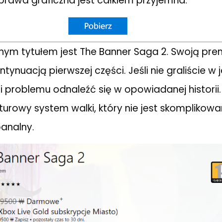
rawa graficzna jest całkiem przyjemna.
nym tytułem jest The Banner Saga 2. Swoją pre
kontynuacją pierwszej części. Jeśli nie graliście w 
li problemu odnaleźć się w opowiadanej historii
rowy system walki, który nie jest skomplikowan
banalny.