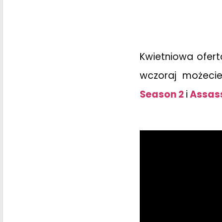
Kwietniowa ofert
wczoraj możecie 
Season 2
i
Assass