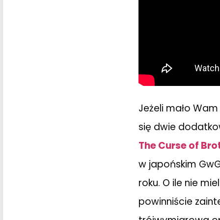
Jeżeli mało Wam 
się dwie dodatko
The Curse of Br
w japońskim GwG
roku. O ile nie mi
powinniście zaint