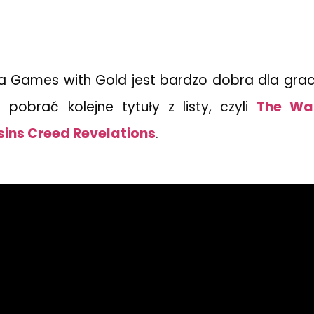
a Games with Gold jest bardzo dobra dla gra
pobrać kolejne tytuły z listy, czyli
The Wa
ins Creed Revelations
.