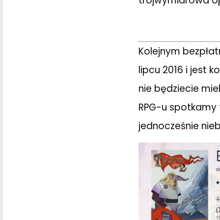
trójwymiarowa op
Kolejnym bezpłat
lipcu 2016 i jest 
nie będziecie mie
RPG-u spotkamy tu
jednocześnie nie