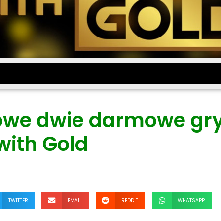
owe dwie darmowe gr
ith Gold
TWITTER
EMAIL
REDDIT
WHATSAPP