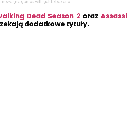
rmowe gry
,
games with gold
,
xbox one
Walking Dead Season 2
oraz
Assass
zekają dodatkowe tytuły.