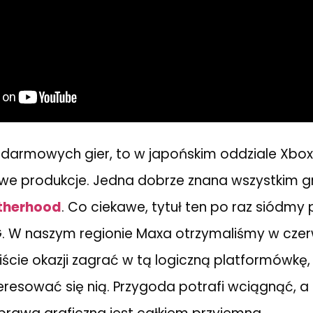
darmowych gier, to w japońskim oddziale Xbox
we produkcje. Jedna dobrze znana wszystkim g
otherhood
. Co ciekawe, tytuł ten po raz siódmy 
. W naszym regionie Maxa otrzymaliśmy w cze
eliście okazji zagrać w tą logiczną platformówkę,
eresować się nią. Przygoda potrafi wciągnąć, a