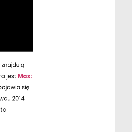
 znajdują
ra jest
Max:
pojawia się
rwcu 2014
 to