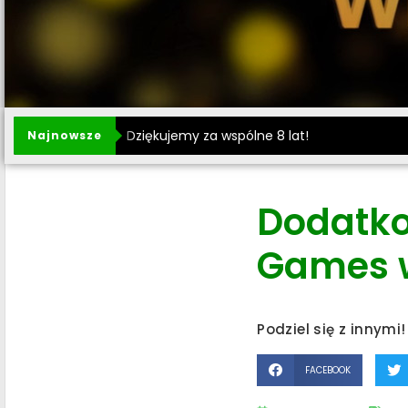
Dziękujemy za wspólne 8 lat!
Najnowsze
Dodatk
Games w
Podziel się z innymi!
FACEBOOK