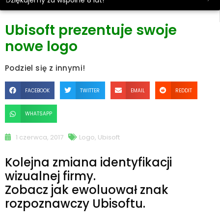
Dziękujemy za wspólne 8 lat!
Ubisoft prezentuje swoje
nowe logo
Podziel się z innymi!
FACEBOOK
TWITTER
EMAIL
REDDIT
WHATSAPP
1 czerwca, 2017
Logo
,
Ubisoft
Kolejna zmiana identyfikacji
wizualnej firmy.
Zobacz jak ewoluował znak
rozpoznawczy Ubisoftu.