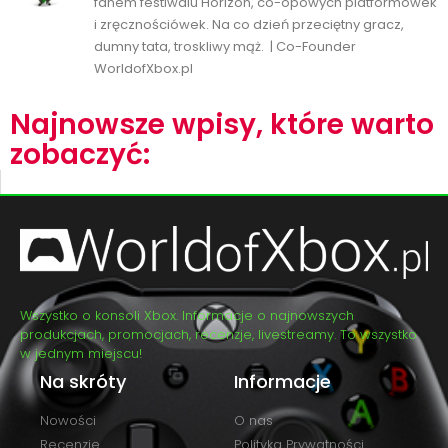
fanem festiwalu Horizon, co-opowych platformówek
i zręcznościówek. Na co dzień przeciętny gracz,
dumny tata, troskliwy mąż. | Co-Founder
WorldofXbox.pl
Najnowsze wpisy, które warto
zobaczyć:
Wszystko o konsoli Xbox. Informacje o najnowszych
produkcjach, promocjach, recenzje, livestreamy. To wszystko
w jednym miejscu!
Na skróty
Informacje
Nowości
O nas
Recenzje
Polityka Prywatności