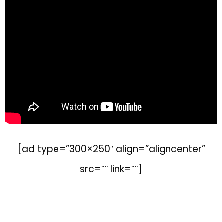
[ad type=”300×250″ align=”aligncenter”
src=”” link=””]