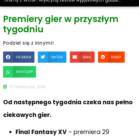
Gramy z WOŚP! Wylicytuj zestaw wyjątkowych gadżetów.
Premiery gier w przyszłym
tygodniu
Podziel się z innymi!
FACEBOOK
TWITTER
EMAIL
REDDIT
WHATSAPP
27 listopada, 2016
Od następnego tygodnia czeka nas pełno
ciekawych gier.
Final Fantasy XV
– premiera 29