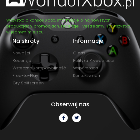
Wszystko o konsoli Xbox. Informacje o najnowszych
produkcjach, promocjach, recenzje, livestreamy. To wszystko
w jednym miejscu!
Na skróty
Informacje
Nowości
O nas
Recenzje
Polityka Prywatności
Wsteczna kompatybilność
Współpraca
Free-to-Play
Kontakt z nami
Gry Splitscreen
Obserwuj nas