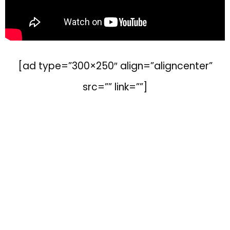
[ad type=”300×250″ align=”aligncenter”
src=”” link=””]