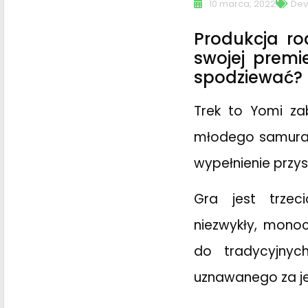
10 marca, 2022
Dev
Produkcja ro
swojej prem
spodziewać?
Trek to Yomi za
młodego samuraja
wypełnienie przys
Gra jest trzec
niezwykły, monoc
do tradycyjnyc
uznawanego za je