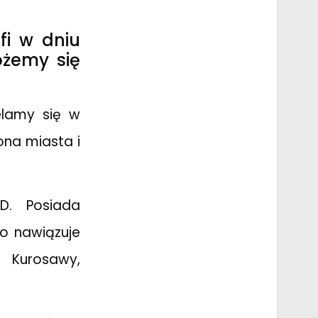
fi w dniu
żemy się
elamy się w
ona miasta i
D. Posiada
wo nawiązuje
 Kurosawy,