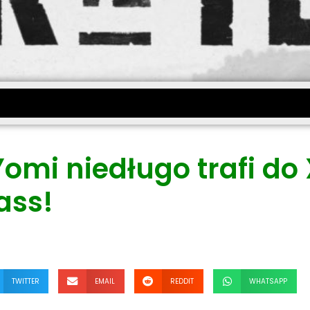
Yomi niedługo trafi do
ass!
TWITTER
EMAIL
REDDIT
WHATSAPP