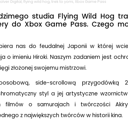
olver Digital
,
flying wild hog
,
trek to yomi
,
Xbox Game Pass
dzimego studia Flying Wild Hog tra
iery do Xbox Game Pass. Czego mo
biera nas do feudalnej Japonii w której wci
 o imieniu Hiroki. Naszym zadaniem jest ochr
ięgi złożonej swojemu mistrzowi.
ioosobową, side-scrollową przygodówką 2
hromatyczny styl a jej artystyczne wzornict
h filmów o samurajach i twórczości Akiry
dnego z największych twórców w historii kina.