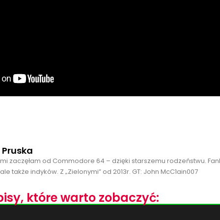
 Pruska
ami zaczęłam od Commodore 64 – dzięki starszemu rodzeństwu. Fan
ale także indyków. Z „Zielonymi” od 2013r. GT: John McC1ain007
isy, które warto zobaczyć: