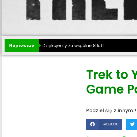
Dziękujemy za wspólne 8 lat!
Najnowsze
Trek to 
Game P
Podziel się z innymi!
FACEBOOK