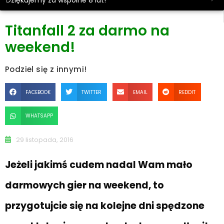
Dziękujemy za wspólne 8 lat!
Titanfall 2 za darmo na
weekend!
Podziel się z innymi!
FACEBOOK
TWITTER
EMAIL
REDDIT
WHATSAPP
29 listopada, 2016
Jeżeli jakimś cudem nadal Wam mało
darmowych gier na weekend, to
przygotujcie się na kolejne dni spędzone