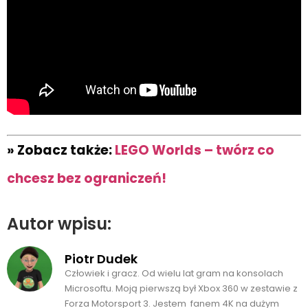
» Zobacz także:
LEGO Worlds – twórz co
chcesz bez ograniczeń!
Autor wpisu:
Piotr Dudek
Człowiek i gracz. Od wielu lat gram na konsolach
Microsoftu. Moją pierwszą był Xbox 360 w zestawie z
Forza Motorsport 3. Jestem fanem 4K na dużym