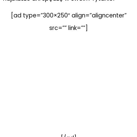
[ad type=”300×250″ align=”aligncenter”
src=”” link=””]