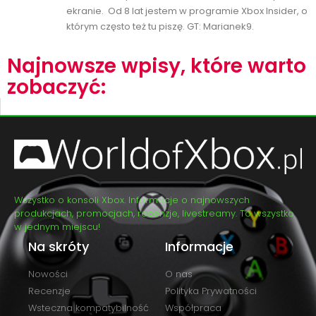
ekranie. Od 8 lat jestem w programie Xbox Insider, o
którym często też tu piszę. GT: Marianek9.
Najnowsze wpisy, które warto
zobaczyć:
Wszystko o konsoli Xbox. Informacje o najnowszych
produkcjach, promocjach, recenzje, livestreamy. To wszystko
w jednym miejscu!
Na skróty
Informacje
Nowości
O nas
Recenzje
Polityka Prywatności
Wsteczna kompatybilność
Współpraca