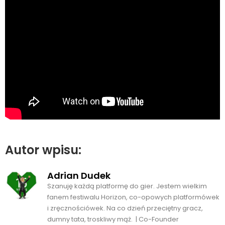
Autor wpisu:
Adrian Dudek
Szanuję każdą platformę do gier. Jestem wielkim
fanem festiwalu Horizon, co-opowych platformówek
i zręcznościówek. Na co dzień przeciętny gracz,
dumny tata, troskliwy mąż. | Co-Founder