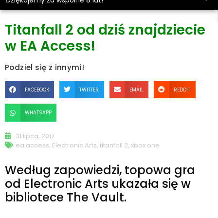
Dziękujemy za wspólne 8 lat!
Titanfall 2 od dziś znajdziecie
w EA Access!
Podziel się z innymi!
FACEBOOK
TWITTER
EMAIL
REDDIT
WHATSAPP
31 lipca, 2017
ea access
,
Electronic Arts
,
titanfall 2
,
xbox one
Według zapowiedzi, topowa gra
od Electronic Arts ukazała się w
bibliotece The Vault.