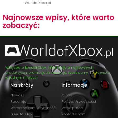
WorldofXbox.pl
Najnowsze wpisy, które warto
zobaczyć:
Wszystko o konsoli Xbox. Informacje o najnowszych
produkcjach, promocjach, recenzje, livestreamy. To wszystko
w jednym miejscu!
Na skróty
Informacje
Nowości
O nas
Recenzje
Polityka Prywatności
Wsteczna kompatybilność
Współpraca
Free-to-Play
Kontakt z nami