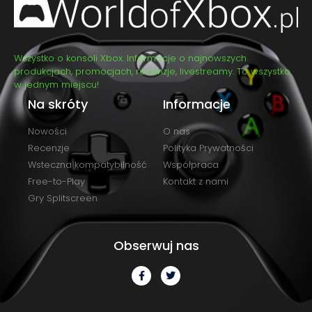
Wszystko o konsoli Xbox. Informacje o najnowszych
produkcjach, promocjach, recenzje, livestreamy. To wszystko
w jednym miejscu!
Na skróty
Informacje
Nowości
O nas
Recenzje
Polityka Prywatności
Wsteczna kompatybilność
Współpraca
Free-to-Play
Kontakt z nami
Gry Splitscreen
Obserwuj nas