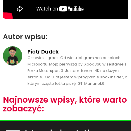
Autor wpisu:
Piotr Dudek
Człowiek i gracz. Od wielu lat gram na konsolach
Microsoftu. Moją pierwszą był Xbox 360 w zestawie z
Forza Motorsport 3. Jestem fanem 4K na dużym
ekranie. Od 8 lat jestem w programie Xbox Insider, o
którym często też tu piszę. GT: Marianek9.
Najnowsze wpisy, które warto
zobaczyć: