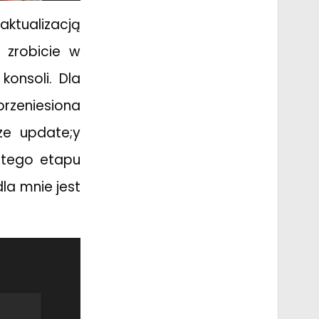
ktualizacją
o zrobicie w
konsoli. Dla
przeniesiona
ze update;y
o tego etapu
la mnie jest