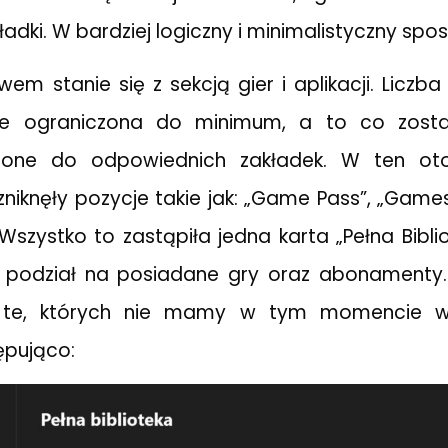
dki. W bardziej logiczny i minimalistyczny spo
wem stanie się z sekcją gier i aplikacji. Liczb
ie ograniczona do minimum, a to co zosta
esione do odpowiednich zakładek. W ten o
iknęły pozycje takie jak: „Game Pass”, „Games
Wszystko to zastąpiła jedna karta „Pełna Biblio
y podział na posiadane gry oraz abonamenty.
e te, których nie mamy w tym momencie wy
ępująco: