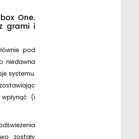
Xbox One.
z grami i
Głównie pod
Do niedawna
sje systemu.
ostawiając
 wpłynąć (i
o odświeżenia
wo zostały