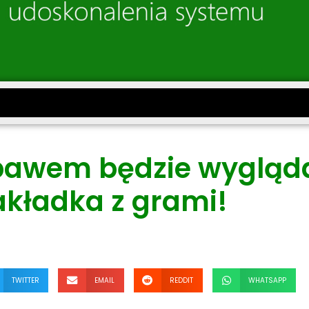
bawem będzie wygląd
akładka z grami!
TWITTER
EMAIL
REDDIT
WHATSAPP