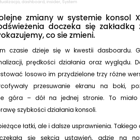
tualizacja
,
dashboard
,
insider
,
System
kolejne zmiany w systemie konsol 
dświeżenia doczeka się zakładką 
Pokazujemy, co sie zmieni.
m czasie dzieje się w kwestii dasboardu. 
lizacji, prędkości działania oraz wyglądu. 
testować losowo im przydzielone trzy różne wer
cofywały przesuwanie ekranu na boki, poz
ie góra – dół na jednej stronie. To miało
awę szybkości działania konsoli.
 bieżące łatki, ale i dalsze usprawnienia. Takieg
czekała się sekcja ustawień, gdzie na no