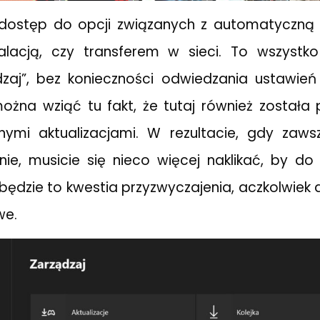
 dostęp do opcji związanych z automatyczną a
talacją, czy transferem w sieci. To wszystk
zaj”, bez konieczności odwiedzania ustawień 
ożna wziąć tu fakt, że tutaj również została 
nymi aktualizacjami. W rezultacie, gdy zaws
nie, musicie się nieco więcej naklikać, by d
ędzie to kwestia przyzwyczajenia, aczkolwiek d
we.