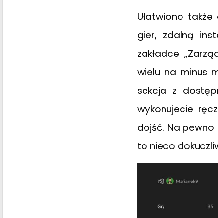
Ułatwiono także
gier, zdalną ins
zakładce „Zarząd
wielu na minus m
sekcja z dostęp
wykonujecie ręcz
dojść. Na pewno b
to nieco dokuczli