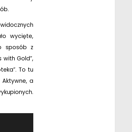
sób.
a widocznych
ło wycięte,
to sposób z
 with Gold”,
teka”. To tu
 Aktywne, a
kupionych.