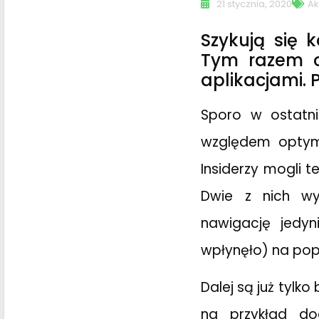
21 stycznia, 2020
Ak
Szykują się 
Tym razem o
aplikacjami. 
Sporo w ostatni
względem optyma
Insiderzy mogli 
Dwie z nich wy
nawigację jedyn
wpłynęło) na popr
Dalej są już tylko
na przykład do