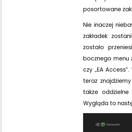
posortowane zakła
Nie inaczej nieba
zakładek zostan
zostało przeni
bocznego menu zn
czy „EA Access”. 
teraz znajdziem
także oddzieln
Wygląda to nast