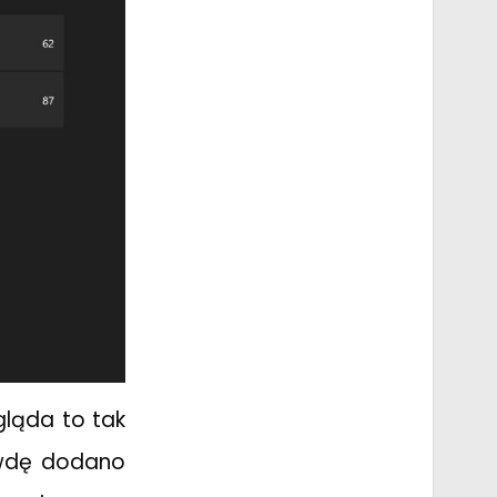
gląda to tak
awdę dodano