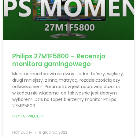
Philips 27M1F5800 – Recenzja
monitora gamingowego
Monitor monitorowi nierówny. Jeden tańszy, większy,
drugi mniejszy, z inną matrycą, rozdzielczością czy
odświeżaniem. Parametrów jest naprawdę dużo, aż
w końcu nie wiadomo, co faktycznie jest dobrym
wyborem. Dziś na tapet bierzemy monitor Philips
27M1F5800.
CZYTAJ WIĘCEJ »
Piotr Dudek
8 grudnia 2022