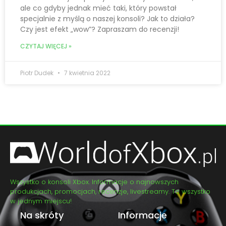
ale co gdyby jednak mieć taki, który powstał
specjalnie z myślą o naszej konsoli? Jak to działa?
Czy jest efekt „wow”? Zapraszam do recenzji!
CZYTAJ WIĘCEJ »
Piotr Dudek
7 kwietnia 2022
Wszystko o konsoli Xbox. Informacje o najnowszych
produkcjach, promocjach, recenzje, livestreamy. To wszystko
w jednym miejscu!
Na skróty
Informacje