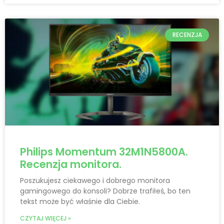
RECENZJA
Philips Momentum 32M1N5800A.
Recenzja monitora.
Poszukujesz ciekawego i dobrego monitora
gamingowego do konsoli? Dobrze trafiłeś, bo ten
tekst może być właśnie dla Ciebie.
CZYTAJ WIĘCEJ »