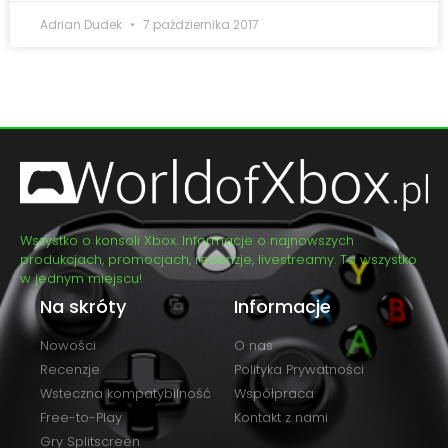
Adrian Dudek
7 października 2017
Wszystko o konsoli Xbox. Informacje o najnowszych
produkcjach, promocjach, recenzje, livestreamy. To wszystko
w jednym miejscu!
Na skróty
Informacje
Nowości
O nas
Recenzje
Polityka Prywatności
Wsteczna kompatybilność
Współpraca
Free-to-Play
Kontakt z nami
Gry Splitscreen