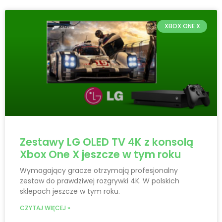
XBOX ONE X
Zestawy LG OLED TV 4K z konsolą
Xbox One X jeszcze w tym roku
Wymagający gracze otrzymają profesjonalny
zestaw do prawdziwej rozgrywki 4K. W polskich
sklepach jeszcze w tym roku.
CZYTAJ WIĘCEJ »