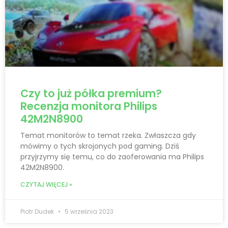
Czy to już półka premium?
Recenzja monitora Philips
42M2N8900
Temat monitorów to temat rzeka. Zwłaszcza gdy
mówimy o tych skrojonych pod gaming. Dziś
przyjrzymy się temu, co do zaoferowania ma Philips
42M2N8900.
CZYTAJ WIĘCEJ »
Piotr Dudek
5 września 2023