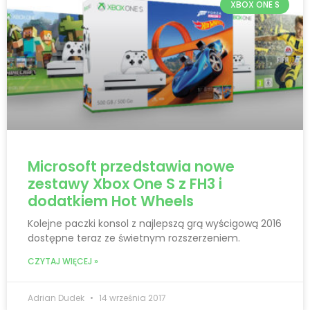
XBOX ONE S
Microsoft przedstawia nowe
zestawy Xbox One S z FH3 i
dodatkiem Hot Wheels
Kolejne paczki konsol z najlepszą grą wyścigową 2016
dostępne teraz ze świetnym rozszerzeniem.
CZYTAJ WIĘCEJ »
Adrian Dudek
14 września 2017