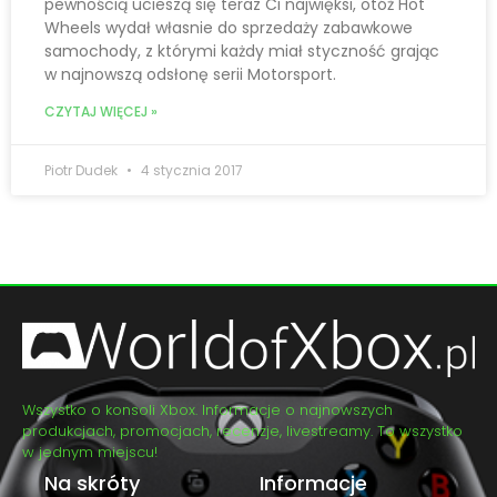
pewnością ucieszą się teraz Ci najwięksi, otóż Hot
Wheels wydał własnie do sprzedaży zabawkowe
samochody, z którymi każdy miał styczność grając
w najnowszą odsłonę serii Motorsport.
CZYTAJ WIĘCEJ »
Piotr Dudek
4 stycznia 2017
Wszystko o konsoli Xbox. Informacje o najnowszych
produkcjach, promocjach, recenzje, livestreamy. To wszystko
w jednym miejscu!
Na skróty
Informacje