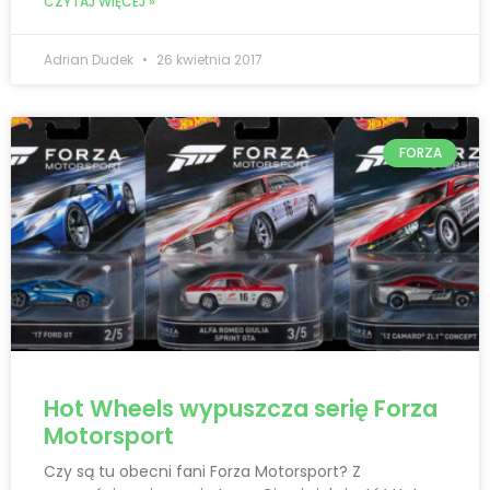
CZYTAJ WIĘCEJ »
Adrian Dudek
26 kwietnia 2017
FORZA
Hot Wheels wypuszcza serię Forza
Motorsport
Czy są tu obecni fani Forza Motorsport? Z