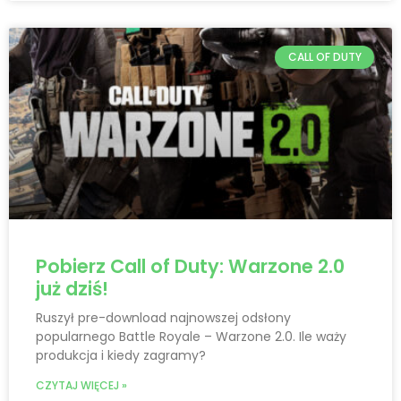
CALL OF DUTY
Pobierz Call of Duty: Warzone 2.0
już dziś!
Ruszył pre-download najnowszej odsłony
popularnego Battle Royale – Warzone 2.0. Ile waży
produkcja i kiedy zagramy?
CZYTAJ WIĘCEJ »