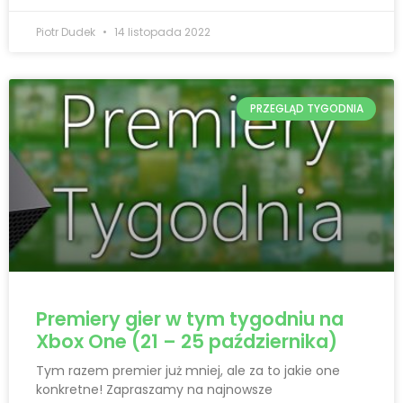
Piotr Dudek
14 listopada 2022
PRZEGLĄD TYGODNIA
Premiery gier w tym tygodniu na
Xbox One (21 – 25 października)
Tym razem premier już mniej, ale za to jakie one
konkretne! Zapraszamy na najnowsze