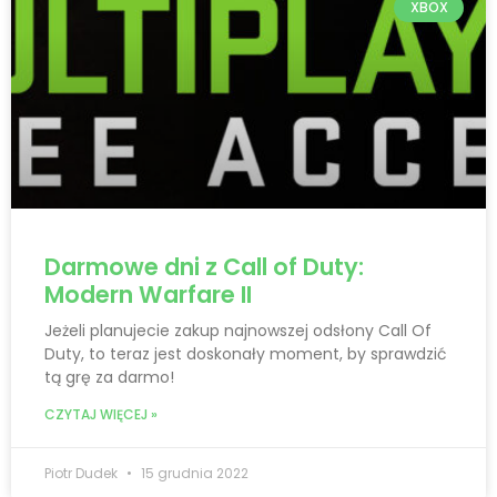
XBOX
Darmowe dni z Call of Duty:
Modern Warfare II
Jeżeli planujecie zakup najnowszej odsłony Call Of
Duty, to teraz jest doskonały moment, by sprawdzić
tą grę za darmo!
CZYTAJ WIĘCEJ »
Piotr Dudek
15 grudnia 2022