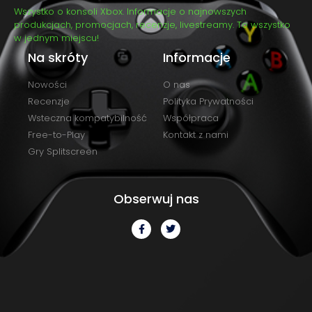
Wszystko o konsoli Xbox. Informacje o najnowszych
produkcjach, promocjach, recenzje, livestreamy. To wszystko
w jednym miejscu!
Na skróty
Informacje
Nowości
O nas
Recenzje
Polityka Prywatności
Wsteczna kompatybilność
Współpraca
Free-to-Play
Kontakt z nami
Gry Splitscreen
Obserwuj nas