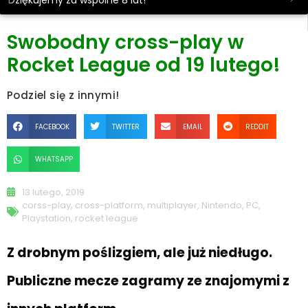
Dziękujemy za wspólne 8 lat!
Swobodny cross-play w
Rocket League od 19 lutego!
Podziel się z innymi!
FACEBOOK
TWITTER
EMAIL
REDDIT
WHATSAPP
13 lutego, 2019
corss-play
,
cross-platform
,
multiplayer
,
Nintendo
,
PC
,
Playstation
,
rocket league
Z drobnym poślizgiem, ale już niedługo.
Publiczne mecze zagramy ze znajomymi z