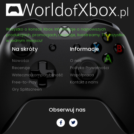
Wszystko o konsoli Xbox. Informacje o najnowszych
produkcjach, promocjach, recenzje, livestreamy. To wszystko
w jednym miejscu!
Na skróty
Informacje
Nowości
O nas
Recenzje
Polityka Prywatności
Wsteczna kompatybilność
Współpraca
Free-to-Play
Kontakt z nami
Gry Splitscreen
Obserwuj nas