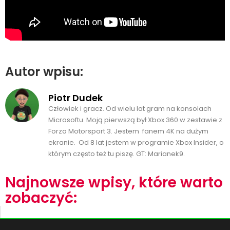
Autor wpisu:
Piotr Dudek
Człowiek i gracz. Od wielu lat gram na konsolach
Microsoftu. Moją pierwszą był Xbox 360 w zestawie z
Forza Motorsport 3. Jestem fanem 4K na dużym
ekranie. Od 8 lat jestem w programie Xbox Insider, o
którym często też tu piszę. GT: Marianek9.
Najnowsze wpisy, które warto
zobaczyć: