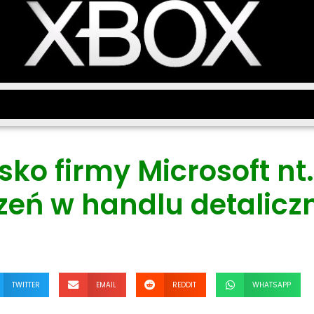
ko firmy Microsoft nt
zeń w handlu detalic
TWITTER
EMAIL
REDDIT
WHATSAPP