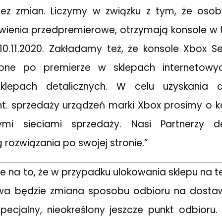
ez zmian. Liczymy w związku z tym, że osoby
wienia przedpremierowe, otrzymają konsole w 
 10.11.2020. Zakładamy też, że konsole Xbox Se
pne po premierze w sklepach internetowy
klepach detalicznych. W celu uzyskania d
t. sprzedaży urządzeń marki Xbox prosimy o k
ymi sieciami sprzedaży. Nasi Partnerzy det
rozwiązania po swojej stronie.”
 na to, że w przypadku ulokowania sklepu na ter
iwa będzie zmiana sposobu odbioru na dostaw
ecjalny, nieokreślony jeszcze punkt odbioru