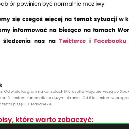
dbiór powinien być normalnie możliwy.
iemy się czegoś więcej na temat sytuacji w 
iemy informować na bieżąco na łamach Wor
 śledzenia nas na
Twitterze
i
Facebooku
k
cz. Od wielu lat gram na konsolach Microsoftu. Moją pierwszą był Xbo
port 3. Jestem fanem 4K na dużym ekranie. Od 8 lat jestem w progra
 też tu piszę. GT: Marianek9.
isy, które warto zobaczyć: