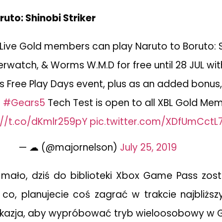
uto: Shinobi Striker
 Live Gold members can play Naruto to Boruto: 
verwatch, & Worms W.M.D for free until 28 JUL wit
 Free Play Days event, plus as an added bonus, 
s
#Gears5
Tech Test is open to all XBL Gold Me
://t.co/dKmlr259pY
pic.twitter.com/XDfUmCctL
— ☁ (@majornelson)
July 25, 2019
 mało, dziś do biblioteki Xbox Game Pass zos
o co, planujecie coś zagrać w trakcie najbliżs
okazja, aby wypróbować tryb wieloosobowy w G