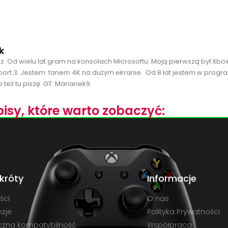
k
cz. Od wielu lat gram na konsolach Microsoftu. Moją pierwszą był Xbo
port 3. Jestem fanem 4K na dużym ekranie. Od 8 lat jestem w progra
 też tu piszę. GT: Marianek9.
isy, które warto zobaczyć:
króty
Informacje
ści
O nas
zje
Polityka Prywatności
czna kompatybilność
Współpraca