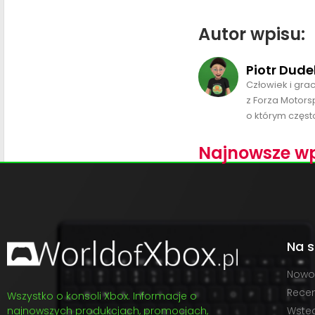
Autor wpisu:
Piotr Dude
Człowiek i gra
z Forza Motors
o którym często
Najnowsze wp
Na s
Nowo
Recen
Wszystko o konsoli Xbox. Informacje o
najnowszych produkcjach, promocjach,
Wste