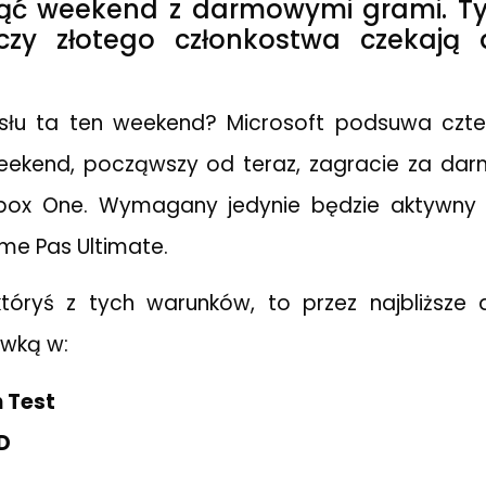
ząć weekend z darmowymi grami. T
czy złotego członkostwa czekają 
łu ta ten weekend? Microsoft podsuwa czte
ekend, począwszy od teraz, zagracie za dar
Xbox One. Wymagany jedynie będzie aktywn
me Pas Ultimate.
któryś z tych warunków, to przez najbliższe 
ywką w:
 Test
D