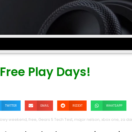
Free Play Days!
TWITTER
EMAIL
REDDIT
WHATSAPP
owy weekend
,
free
,
Gears 5 Tech Test
,
major nelson
,
xbox one
,
za d