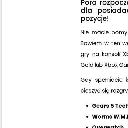
Pora rozpoc
dla posiada
pozycje!
Nie macie pomys
Bowiem w ten we
gry na konsoli 
Gold lub Xbox Ga
Gdy spełniacie 
cieszyć się rozgr
Gears 5 Tech
Worms W.M.
Overwatch