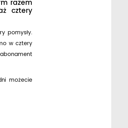
ym razem
aż cztery
ry pomysły.
mo w cztery
y abonament
dni możecie