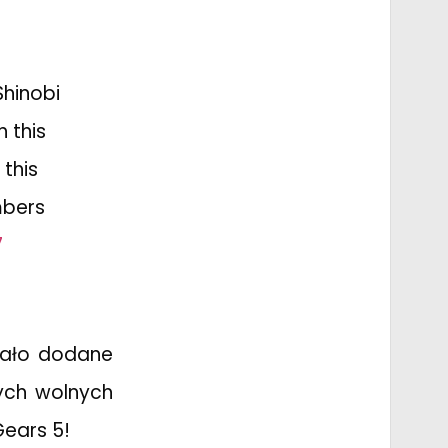
Shinobi
h this
this
mbers
7
tało dodane
zych wolnych
ears 5!