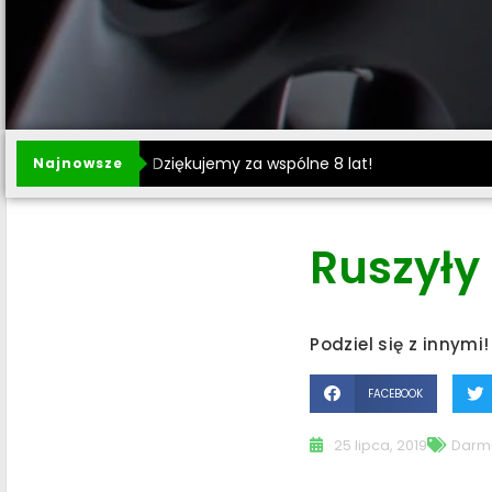
Dziękujemy za wspólne 8 lat!
Najnowsze
Ruszyły 
Podziel się z innymi!
FACEBOOK
25 lipca, 2019
Darm