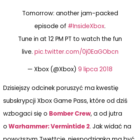
Tomorrow: another jam-packed
episode of
#InsideXbox
.
Tune in at 12 PM PT to watch the fun
live.
pic.twitter.com/0j0EaGObcn
— Xbox (@Xbox)
9 lipca 2018
Dzisiejszy odcinek poruszyć ma kwestię
subskrypcji Xbox Game Pass, które od dziś
wzbogaci się o
Bomber Crew
, a od jutra
o
Warhammer: Vermintide 2
. Jak widać na
powyższym Twettcie, niespodzianką ma być