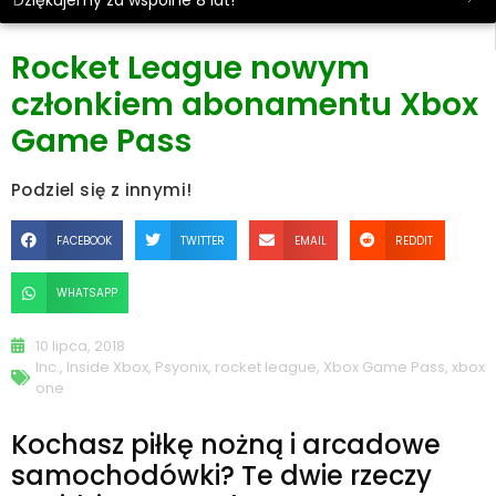
Dziękujemy za wspólne 8 lat!
Rocket League nowym
członkiem abonamentu Xbox
Game Pass
Podziel się z innymi!
FACEBOOK
TWITTER
EMAIL
REDDIT
WHATSAPP
10 lipca, 2018
Inc.
,
Inside Xbox
,
Psyonix
,
rocket league
,
Xbox Game Pass
,
xbox
one
Kochasz piłkę nożną i arcadowe
samochodówki? Te dwie rzeczy