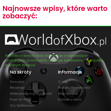
Najnowsze wpisy, które warto
zobaczyć:
Wszystko o konsoli Xbox. Informacje o najnowszych
produkcjach, promocjach, recenzje, livestreamy. To wszystko
w jednym miejscu!
Na skróty
Informacje
Nowości
O nas
Recenzje
Polityka Prywatności
Wsteczna kompatybilność
Współpraca
Free-to-Play
Kontakt z nami
Gry Splitscreen