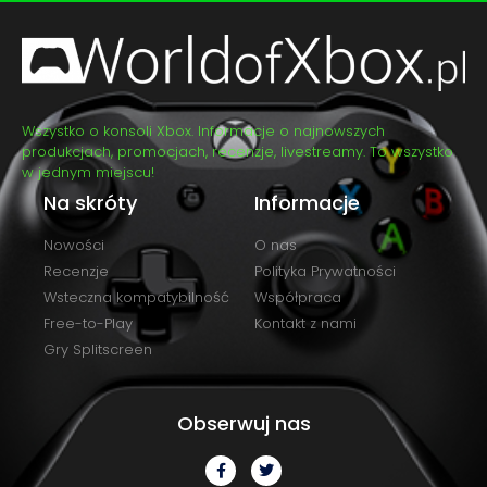
Wszystko o konsoli Xbox. Informacje o najnowszych
produkcjach, promocjach, recenzje, livestreamy. To wszystko
w jednym miejscu!
Na skróty
Informacje
Nowości
O nas
Recenzje
Polityka Prywatności
Wsteczna kompatybilność
Współpraca
Free-to-Play
Kontakt z nami
Gry Splitscreen
Obserwuj nas