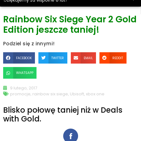
Dziękujemy za wspólne 8 lat!
Rainbow Six Siege Year 2 Gold
Edition jeszcze taniej!
Podziel się z innymi!
FACEBOOK
TWITTER
EMAIL
REDDIT
WHATSAPP
9 lutego, 2017
promocje
,
rainbow six siege
,
Ubisoft
,
xbox one
Blisko połowę taniej niż w Deals
with Gold.