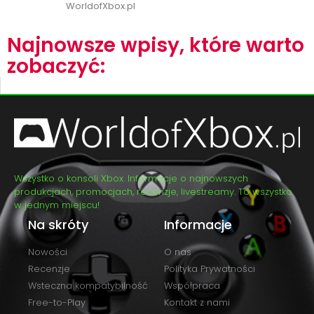
WorldofXbox.pl
Najnowsze wpisy, które warto
zobaczyć:
Wszystko o konsoli Xbox. Informacje o najnowszych
produkcjach, promocjach, recenzje, livestreamy. To wszystko
w jednym miejscu!
Na skróty
Informacje
Nowości
O nas
Recenzje
Polityka Prywatności
Wsteczna kompatybilność
Współpraca
Free-to-Play
Kontakt z nami