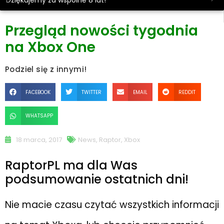
Dziękujemy za wspólne 8 lat!
Przegląd nowości tygodnia
na Xbox One
Podziel się z innymi!
FACEBOOK
TWITTER
EMAIL
REDDIT
WHATSAPP
18 marca, 2017
News
,
Raptor
,
Xbox
RaptorPL ma dla Was
podsumowanie ostatnich dni!
Nie macie czasu czytać wszystkich informacji