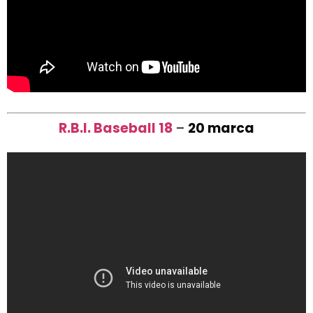
R.B.I. Baseball 18
–
20 marca