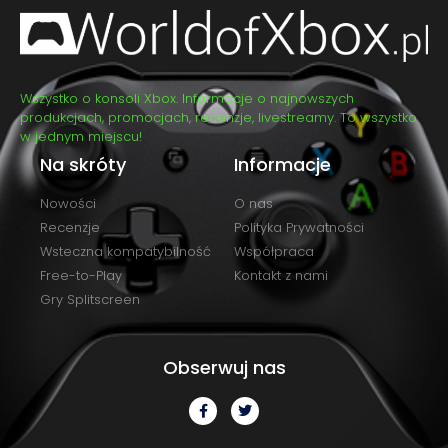
Wszystko o konsoli Xbox. Informacje o najnowszych
produkcjach, promocjach, recenzje, livestreamy. To wszystko
w jednym miejscu!
Na skróty
Informacje
Nowości
O nas
Recenzje
Polityka Prywatności
Wsteczna kompatybilność
Współpraca
Free-to-Play
Kontakt z nami
Gry Splitscreen
Obserwuj nas