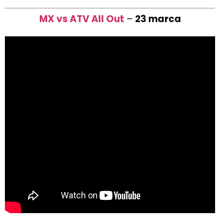
MX vs ATV All Out
–
23 marca