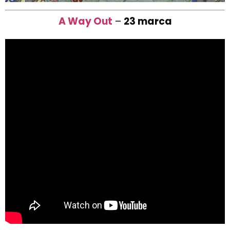
A Way Out
–
23 marca