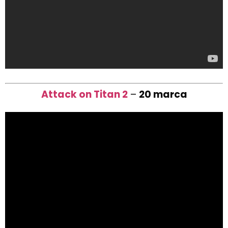
Attack on Titan 2
–
20 marca