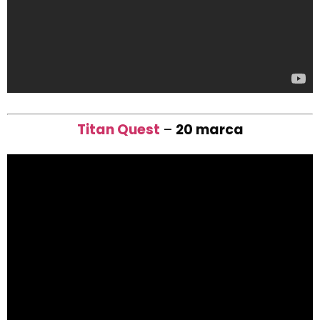
Titan Quest
–
20 marca