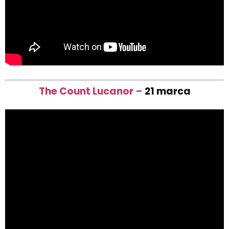
The Count Lucanor
–
21 marca