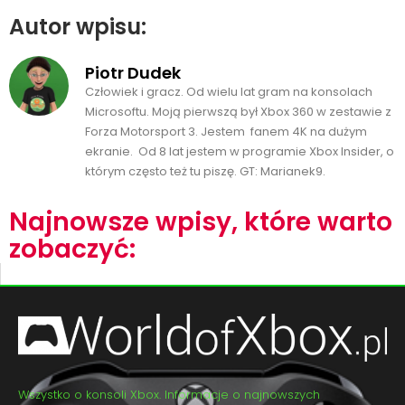
Autor wpisu:
Piotr Dudek
Człowiek i gracz. Od wielu lat gram na konsolach
Microsoftu. Moją pierwszą był Xbox 360 w zestawie z
Forza Motorsport 3. Jestem fanem 4K na dużym
ekranie. Od 8 lat jestem w programie Xbox Insider, o
którym często też tu piszę. GT: Marianek9.
Najnowsze wpisy, które warto
zobaczyć:
Wszystko o konsoli Xbox. Informacje o najnowszych