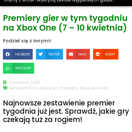
Gramy z WOŚP! Wylicytuj zestaw wyjątkowych gadżetów.
Premiery gier w tym tygodniu
na Xbox One (7 – 10 kwietnia)
Podziel się z innymi!
FACEBOOK
TWITTER
EMAIL
REDDIT
WHATSAPP
6 kwietnia, 2020
Microsoft Store
,
Nowe gry
,
Premiera
,
Xbox
,
xbox one
Najnowsze zestawienie premier
tygodnia już jest. Sprawdź, jakie gry
czekają tuż za rogiem!