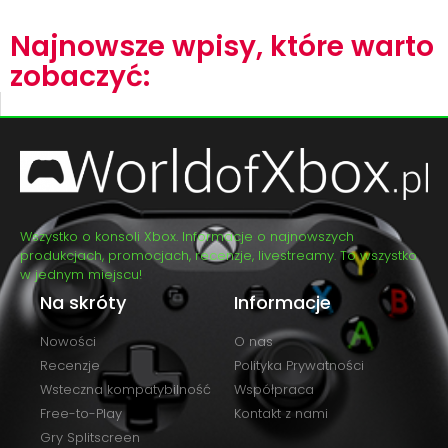
Najnowsze wpisy, które warto
zobaczyć:
Wszystko o konsoli Xbox. Informacje o najnowszych
produkcjach, promocjach, recenzje, livestreamy. To wszystko
w jednym miejscu!
Na skróty
Informacje
Nowości
O nas
Recenzje
Polityka Prywatności
Wsteczna kompatybilność
Współpraca
Free-to-Play
Kontakt z nami
Gry Splitscreen