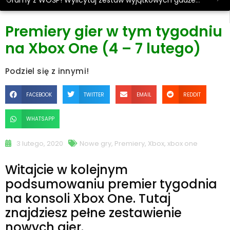
Gramy z WOŚP! Wylicytuj zestaw wyjątkowych gadżetów.
Premiery gier w tym tygodniu
na Xbox One (4 – 7 lutego)
Podziel się z innymi!
FACEBOOK
TWITTER
EMAIL
REDDIT
WHATSAPP
3 lutego, 2020
Nowe gry
,
Premiery
,
Xbox
,
xbox one
Witajcie w kolejnym
podsumowaniu premier tygodnia
na konsoli Xbox One. Tutaj
znajdziesz pełne zestawienie
nowych gier.