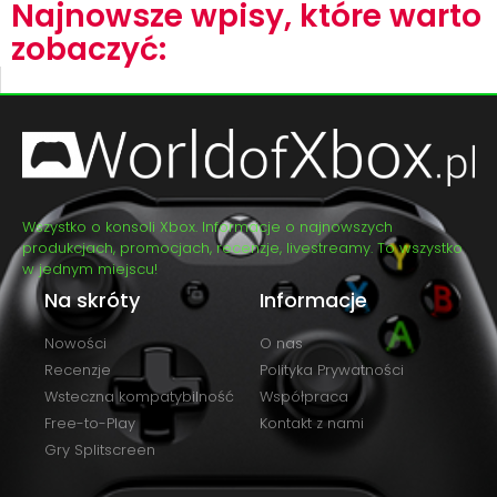
Najnowsze wpisy, które warto
zobaczyć:
Wszystko o konsoli Xbox. Informacje o najnowszych
produkcjach, promocjach, recenzje, livestreamy. To wszystko
w jednym miejscu!
Na skróty
Informacje
Nowości
O nas
Recenzje
Polityka Prywatności
Wsteczna kompatybilność
Współpraca
Free-to-Play
Kontakt z nami
Gry Splitscreen