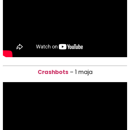
Crashbots
– 1 maja