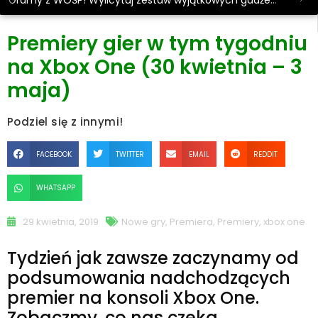
Gramy z WOŚP! Wylicytuj zestaw wyjątkowych gadżetów.
Premiery gier w tym tygodniu
na Xbox One (30 kwietnia – 3
maja)
Podziel się z innymi!
FACEBOOK
TWITTER
EMAIL
REDDIT
WHATSAPP
29 kwietnia, 2019
Nowe gry
,
Premiera
,
Premiery
,
xbox one
Tydzień jak zawsze zaczynamy od
podsumowania nadchodzących
premier na konsoli Xbox One.
Zobaczmy, co nas czeka.