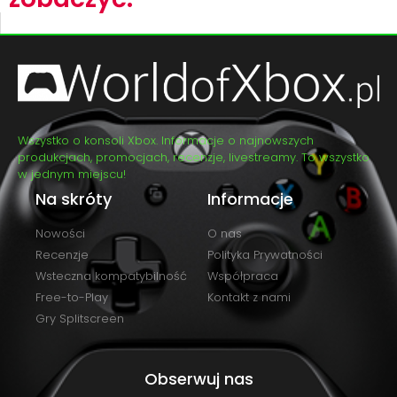
Wszystko o konsoli Xbox. Informacje o najnowszych
produkcjach, promocjach, recenzje, livestreamy. To wszystko
w jednym miejscu!
Na skróty
Informacje
Nowości
O nas
Recenzje
Polityka Prywatności
Wsteczna kompatybilność
Współpraca
Free-to-Play
Kontakt z nami
Gry Splitscreen
Obserwuj nas