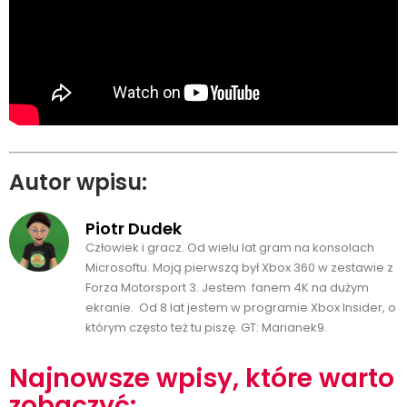
Autor wpisu:
Piotr Dudek
Człowiek i gracz. Od wielu lat gram na konsolach
Microsoftu. Moją pierwszą był Xbox 360 w zestawie z
Forza Motorsport 3. Jestem fanem 4K na dużym
ekranie. Od 8 lat jestem w programie Xbox Insider, o
którym często też tu piszę. GT: Marianek9.
Najnowsze wpisy, które warto
zobaczyć: