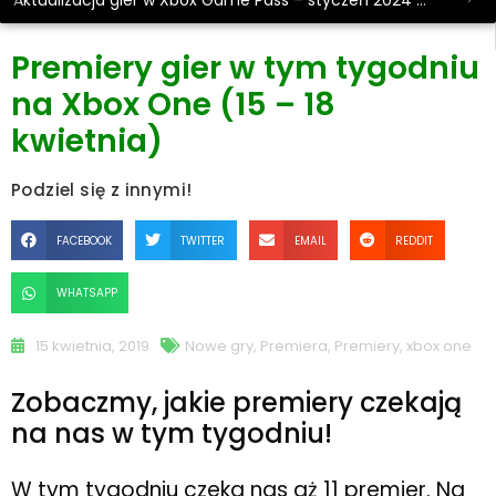
Aktualizacja gier w Xbox Game Pass – styczeń 2024 #2
Premiery gier w tym tygodniu
na Xbox One (15 – 18
kwietnia)
Podziel się z innymi!
FACEBOOK
TWITTER
EMAIL
REDDIT
WHATSAPP
15 kwietnia, 2019
Nowe gry
,
Premiera
,
Premiery
,
xbox one
Zobaczmy, jakie premiery czekają
na nas w tym tygodniu!
W tym tygodniu czeka nas aż 11 premier. Na