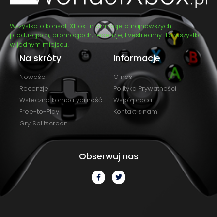
Wszystko o konsoli Xbox. Informacje o najnowszych
produkcjach, promocjach, recenzje, livestreamy. To wszystko
w jednym miejscu!
Na skróty
Informacje
Nowości
O nas
Recenzje
Polityka Prywatności
Wsteczna kompatybilność
Współpraca
Free-to-Play
Kontakt z nami
Gry Splitscreen
Obserwuj nas