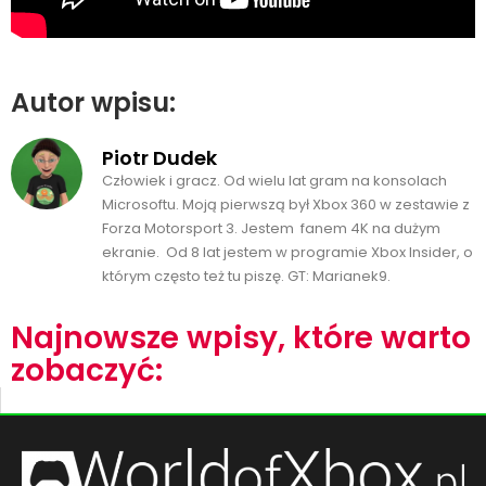
Autor wpisu:
Piotr Dudek
Człowiek i gracz. Od wielu lat gram na konsolach
Microsoftu. Moją pierwszą był Xbox 360 w zestawie z
Forza Motorsport 3. Jestem fanem 4K na dużym
ekranie. Od 8 lat jestem w programie Xbox Insider, o
którym często też tu piszę. GT: Marianek9.
Najnowsze wpisy, które warto
zobaczyć: