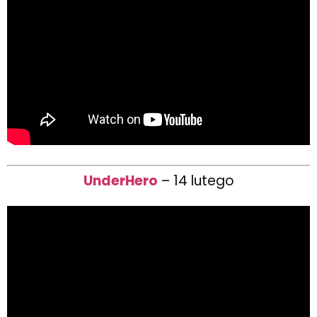
UnderHero
– 14 lutego