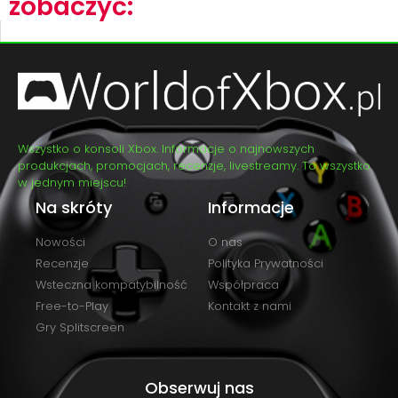
zobaczyć:
Wszystko o konsoli Xbox. Informacje o najnowszych
produkcjach, promocjach, recenzje, livestreamy. To wszystko
w jednym miejscu!
Na skróty
Informacje
Nowości
O nas
Recenzje
Polityka Prywatności
Wsteczna kompatybilność
Współpraca
Free-to-Play
Kontakt z nami
Gry Splitscreen
Obserwuj nas