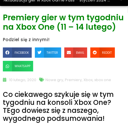
Aktualizacja gier w Xbox Game Pass – styczeń 2024 #2
Premiery gier w tym tygodniu
na Xbox One (11 – 14 lutego)
Podziel się z innymi!
FACEBOOK
TWITTER
EMAIL
REDDIT
WHATSAPP
10 lutego, 2020
Nowe gry
,
Premiery
,
Xbox
,
xbox one
Co ciekawego szykuje się w tym
tygodniu na konsoli Xbox One?
TEgo dowiesz się z naszego,
wygodnego podsumowania!