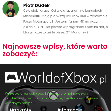
Piotr Dudek
Człowiek i gracz. Od wielu lat gram na konsolach
Microsoftu. Moją pierwszą był Xbox 360 w zestawie z
Forza Motorsport 3. Jestem fanem 4K na dużym
ekranie. Od 8 lat jestem w programie Xbox Insider, o
którym często też tu piszę. GT: Marianek9.
Najnowsze wpisy, które warto
zobaczyć:
Wszystko o konsoli Xbox. Informacje o najnowszych
produkcjach, promocjach, recenzje, livestreamy. To wszystko
w jednym miejscu!
Na skróty
Informacje