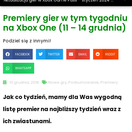
Aktualizacja gier w Xbox Game Pass – styczeń 2024 #2
Premiery gier w tym tygodniu
na Xbox One (11 – 14 grudnia)
Podziel się z innymi!
FACEBOOK
TWITTER
EMAIL
REDDIT
WHATSAPP
10 grudnia, 2018
Nowe gry
,
Podsumowanie
,
Premiery
Jak co tydzień, mamy dla Was wygodną
listę premier na najbliższy tydzień wraz z
ich zwiastunami.