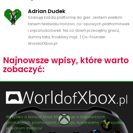
Adrian Dudek
Szanuję każdą platformę do gier. Jestem wielkim
fanem festiwalu Horizon, co-opowych platformówek
i zręcznościówek. Na co dzień przeciętny gracz,
dumny tata, troskliwy mąż. | Co-Founder
WorldofXbox.pl
Najnowsze wpisy, które warto
zobaczyć:
Wszystko o konsoli Xbox. Informacje o najnowszych
produkcjach, promocjach, recenzje, livestreamy. To wszystko
w jednym miejscu!