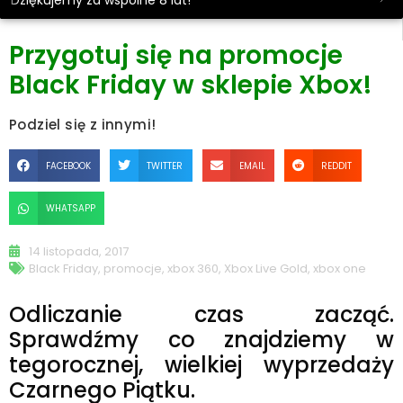
Dziękujemy za wspólne 8 lat!
Przygotuj się na promocje
Black Friday w sklepie Xbox!
Podziel się z innymi!
FACEBOOK
TWITTER
EMAIL
REDDIT
WHATSAPP
14 listopada, 2017
Black Friday
,
promocje
,
xbox 360
,
Xbox Live Gold
,
xbox one
Odliczanie czas zacząć.
Sprawdźmy co znajdziemy w
tegorocznej, wielkiej wyprzedaży
Czarnego Piątku.