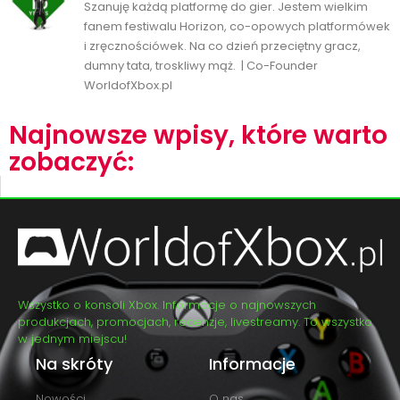
Szanuję każdą platformę do gier. Jestem wielkim
fanem festiwalu Horizon, co-opowych platformówek
i zręcznościówek. Na co dzień przeciętny gracz,
dumny tata, troskliwy mąż. | Co-Founder
WorldofXbox.pl
Najnowsze wpisy, które warto
zobaczyć:
Wszystko o konsoli Xbox. Informacje o najnowszych
produkcjach, promocjach, recenzje, livestreamy. To wszystko
w jednym miejscu!
Na skróty
Informacje
Nowości
O nas