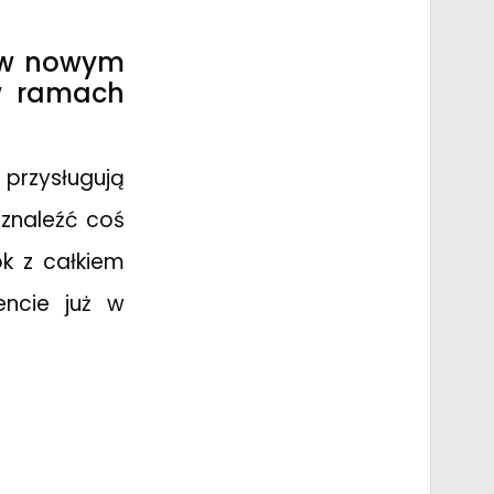
s w nowym
 w ramach
 przysługują
 znaleźć coś
ok z całkiem
encie już w