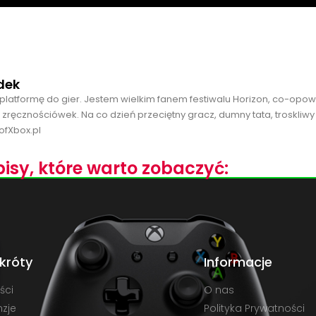
dek
platformę do gier. Jestem wielkim fanem festiwalu Horizon, co-opo
 zręcznościówek. Na co dzień przeciętny gracz, dumny tata, troskliwy
ofXbox.pl
isy, które warto zobaczyć:
króty
Informacje
ści
O nas
zje
Polityka Prywatności