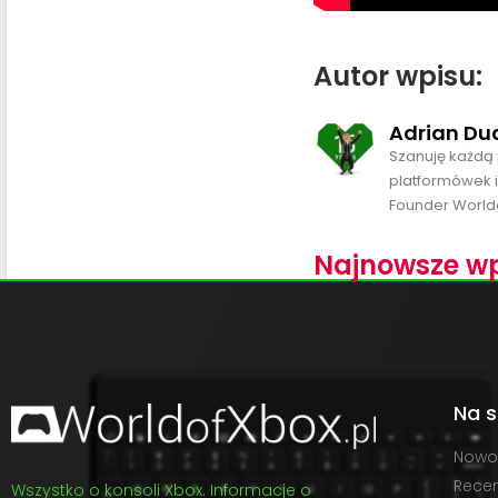
Autor wpisu:
Adrian Du
Szanuję każdą 
platformówek i
Founder World
Najnowsze wp
Na s
Nowo
Recen
Wszystko o konsoli Xbox. Informacje o