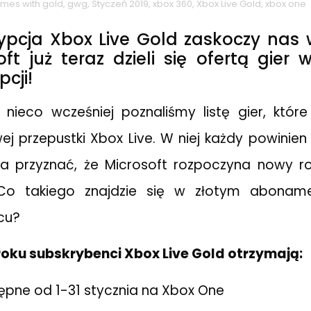
mes with gold
,
gwg
,
Styczeń 2019
,
xbox 360
,
Xbox Live Gold
,
xbox one
ypcja Xbox Live Gold zaskoczy na
oft już teraz dzieli się ofertą gier
pcji!
ieco wcześniej poznaliśmy listę gier, które
ej przepustki Xbox Live. W niej każdy powinien
eba przyznać, że Microsoft rozpoczyna nowy r
 Co takiego znajdzie się w złotym abonam
cu?
roku subskrybenci Xbox Live Gold otrzymają:
pne od 1-31 stycznia na Xbox One