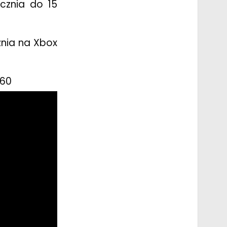
cznia do 15
nia na Xbox
360