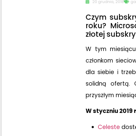
20 grudnia, 2018
ga
Czym subskr
roku? Micros
złotej subskry
W tym miesiącu n
członkom sieciow
dla siebie i trz
solidną ofertą.
przyszłym miesią
W styczniu 2019 
Celeste
dostę