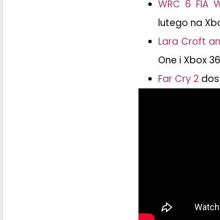
WRC 6 FIA W
lutego na Xb
Lara Croft an
One i Xbox 3
Far Cry 2
dost