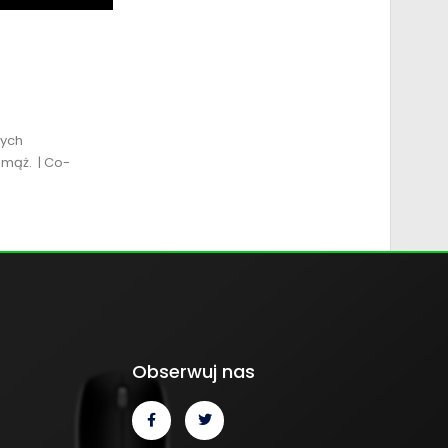
wych
 mąż. | Co-
Obserwuj nas