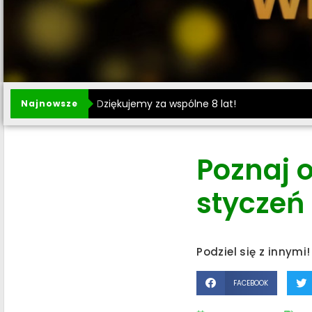
Dziękujemy za wspólne 8 lat!
Najnowsze
Poznaj 
styczeń
Podziel się z innymi!
FACEBOOK