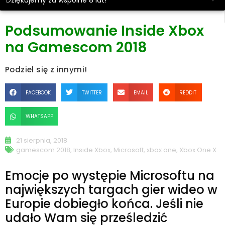
Dziękujemy za wspólne 8 lat!
Podsumowanie Inside Xbox
na Gamescom 2018
Podziel się z innymi!
FACEBOOK
TWITTER
EMAIL
REDDIT
WHATSAPP
21 sierpnia, 2018
gamescom 2018
,
Inside Xbox
,
Microsoft
,
xbox one
,
Xbox One X
Emocje po występie Microsoftu na
największych targach gier wideo w
Europie dobiegło końca. Jeśli nie
udało Wam się prześledzić