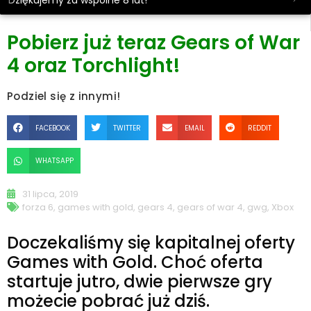
Dziękujemy za wspólne 8 lat!
Pobierz już teraz Gears of War
4 oraz Torchlight!
Podziel się z innymi!
FACEBOOK
TWITTER
EMAIL
REDDIT
WHATSAPP
31 lipca, 2019
forza 6
,
games with gold
,
gears 4
,
gears of war 4
,
gwg
,
Xbox
Doczekaliśmy się kapitalnej oferty
Games with Gold. Choć oferta
startuje jutro, dwie pierwsze gry
możecie pobrać już dziś.