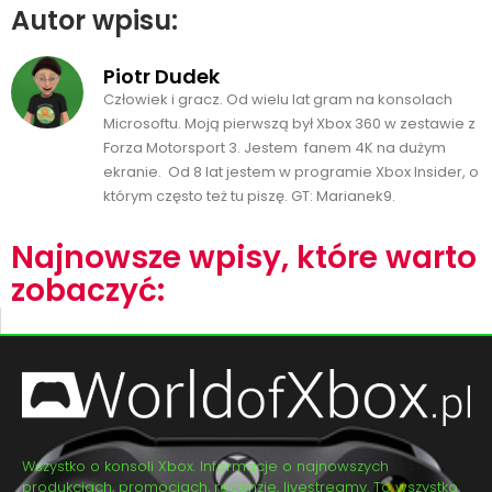
Autor wpisu:
Piotr Dudek
Człowiek i gracz. Od wielu lat gram na konsolach
Microsoftu. Moją pierwszą był Xbox 360 w zestawie z
Forza Motorsport 3. Jestem fanem 4K na dużym
ekranie. Od 8 lat jestem w programie Xbox Insider, o
którym często też tu piszę. GT: Marianek9.
Najnowsze wpisy, które warto
zobaczyć:
Wszystko o konsoli Xbox. Informacje o najnowszych
produkcjach, promocjach, recenzje, livestreamy. To wszystko