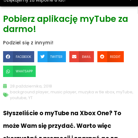
Dziękujemy za wspólne 8 lat!
Pobierz aplikację myTube za
darmo!
Podziel się z innymi!
FACEBOOK
TWITTER
EMAIL
REDDIT
WHATSAPP
28 października, 2018
background player
,
music player
,
muzyka w tle xbox
,
myTube
,
youtube
,
YT
Słyszeliście o myTube na Xbox One? To
może Wam się przydać. Warto więc