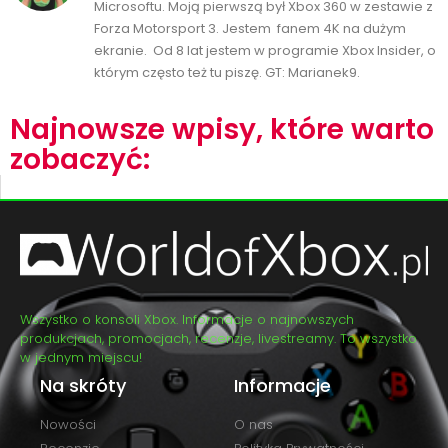
Microsoftu. Moją pierwszą był Xbox 360 w zestawie z
Forza Motorsport 3. Jestem fanem 4K na dużym
ekranie. Od 8 lat jestem w programie Xbox Insider, o
którym często też tu piszę. GT: Marianek9.
Najnowsze wpisy, które warto
zobaczyć:
Wszystko o konsoli Xbox. Informacje o najnowszych
produkcjach, promocjach, recenzje, livestreamy. To wszystko
w jednym miejscu!
Na skróty
Informacje
Nowości
O nas