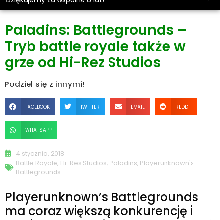
Dziękujemy za wspólne 8 lat!
Paladins: Battlegrounds –
Tryb battle royale także w
grze od Hi-Rez Studios
Podziel się z innymi!
FACEBOOK
TWITTER
EMAIL
REDDIT
WHATSAPP
4 stycznia, 2018
Battle Royale
,
Hi-Res Studios
,
Paladins
,
Playerunknown's
Battlegrounds
Playerunknown’s Battlegrounds
ma coraz większą konkurencję i