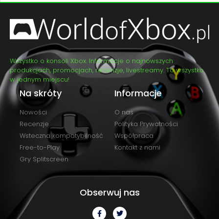
Wszystko o konsoli Xbox. Informacje o najnowszych
produkcjach, promocjach, recenzje, livestreamy. To wszystko
w jednym miejscu!
Na skróty
Informacje
Nowości
O nas
Recenzje
Polityka Prywatności
Wsteczna kompatybilność
Współpraca
Free-to-Play
Kontakt z nami
Gry Splitscreen
Obserwuj nas