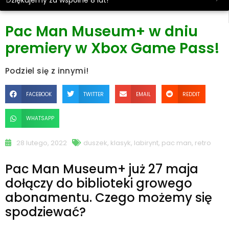
Dziękujemy za wspólne 8 lat!
Pac Man Museum+ w dniu
premiery w Xbox Game Pass!
Podziel się z innymi!
FACEBOOK
TWITTER
EMAIL
REDDIT
WHATSAPP
28 lutego, 2022
duszek
,
klasyk
,
labirynt
,
pac man
,
retro
Pac Man Museum+ już 27 maja
dołączy do biblioteki growego
abonamentu. Czego możemy się
spodziewać?