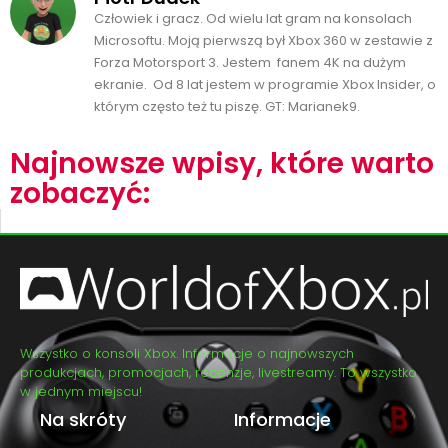
Człowiek i gracz. Od wielu lat gram na konsolach
Microsoftu. Moją pierwszą był Xbox 360 w zestawie z
Forza Motorsport 3. Jestem fanem 4K na dużym
ekranie. Od 8 lat jestem w programie Xbox Insider, o
którym często też tu piszę. GT: Marianek9.
Najnowsze wpisy, które warto
zobaczyć:
Wszystko o konsoli Xbox. Informacje o najnowszych
produkcjach, promocjach, recenzje, livestreamy. To wszystko
w jednym miejscu!
Na skróty
Informacje