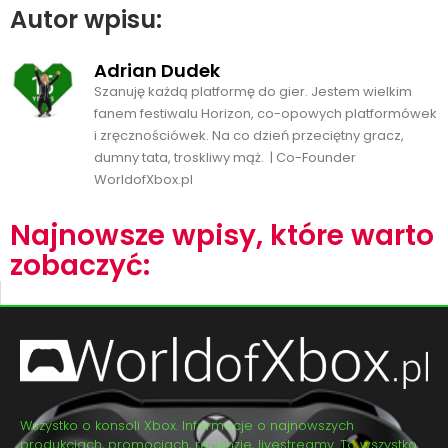
Autor wpisu:
Adrian Dudek
Szanuję każdą platformę do gier. Jestem wielkim
fanem festiwalu Horizon, co-opowych platformówek
i zręcznościówek. Na co dzień przeciętny gracz,
dumny tata, troskliwy mąż. | Co-Founder
WorldofXbox.pl
Najnowsze wpisy, które warto
zobaczyć:
Wszystko o konsoli Xbox. Informacje o najnowszych
produkcjach, promocjach, recenzje, livestreamy. To wszystko