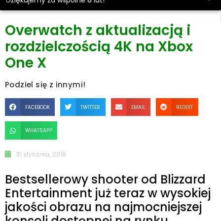
Dziękujemy za wspólne 8 lat!
Overwatch z aktualizacją i
rozdzielczością 4K na Xbox
One X
Podziel się z innymi!
FACEBOOK
TWITTER
EMAIL
REDDIT
WHATSAPP
31 stycznia, 2018
Bestsellerowy shooter od Blizzard
Entertainment już teraz w wysokiej
jakości obrazu na najmocniejszej
konsoli dostępnej na rynku.