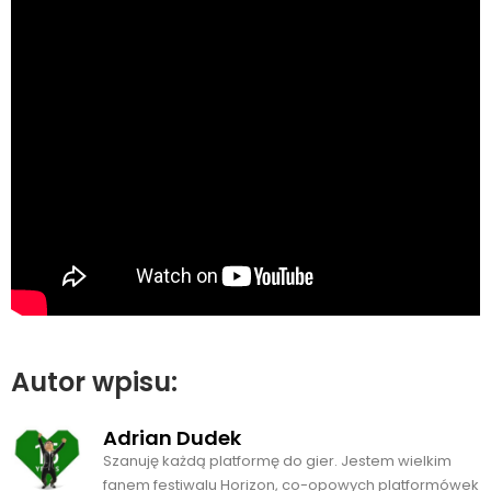
Autor wpisu:
Adrian Dudek
Szanuję każdą platformę do gier. Jestem wielkim
fanem festiwalu Horizon, co-opowych platformówek