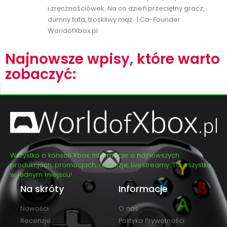
i zręcznościówek. Na co dzień przeciętny gracz,
dumny tata, troskliwy mąż. | Co-Founder
WorldofXbox.pl
Najnowsze wpisy, które warto
zobaczyć:
Wszystko o konsoli Xbox. Informacje o najnowszych
produkcjach, promocjach, recenzje, livestreamy. To wszystko
w jednym miejscu!
Na skróty
Informacje
Nowości
O nas
Recenzje
Polityka Prywatności