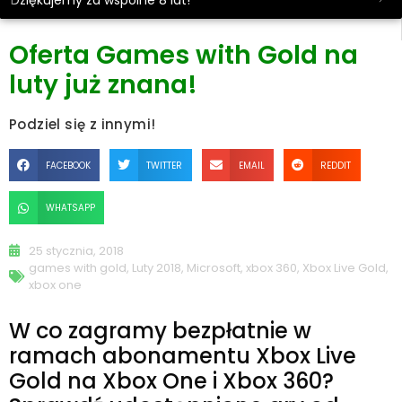
Dziękujemy za wspólne 8 lat!
Oferta Games with Gold na
luty już znana!
Podziel się z innymi!
FACEBOOK
TWITTER
EMAIL
REDDIT
WHATSAPP
25 stycznia, 2018
games with gold
,
Luty 2018
,
Microsoft
,
xbox 360
,
Xbox Live Gold
,
xbox one
W co zagramy bezpłatnie w
ramach abonamentu Xbox Live
Gold na Xbox One i Xbox 360?