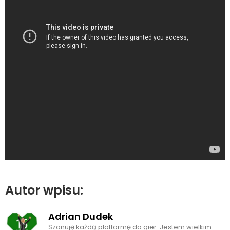
Autor wpisu:
Adrian Dudek
Szanuję każdą platformę do gier. Jestem wielkim