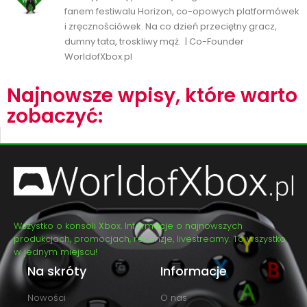
fanem festiwalu Horizon, co-opowych platformówek
i zręcznościówek. Na co dzień przeciętny gracz,
dumny tata, troskliwy mąż. | Co-Founder
WorldofXbox.pl
Najnowsze wpisy, które warto
zobaczyć:
Wszystko o konsoli Xbox. Informacje o najnowszych
produkcjach, promocjach, recenzje, livestreamy. To wszystko
w jednym miejscu!
Na skróty
Informacje
Nowości
O nas