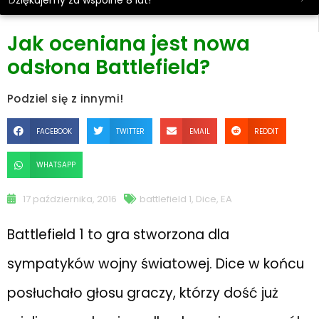
Dziękujemy za wspólne 8 lat!
Jak oceniana jest nowa
odsłona Battlefield?
Podziel się z innymi!
FACEBOOK
TWITTER
EMAIL
REDDIT
WHATSAPP
17 października, 2016
battlefield 1
,
Dice
,
EA
Battlefield 1 to gra stworzona dla
sympatyków wojny światowej. Dice w końcu
posłuchało głosu graczy, którzy dość już